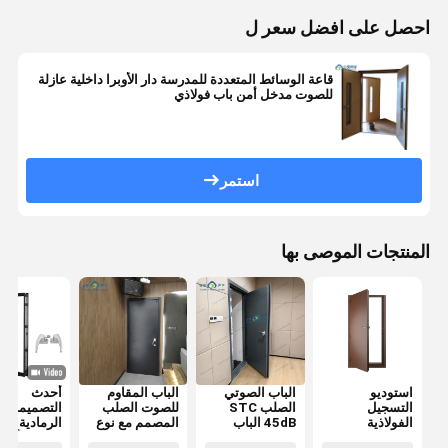
احصل على افضل سعر ل
قاعة الوسائط المتعددة للمدرسة دار الأوبرا داخلية عازلة
للصوت مدخل أمن باب فولاذي
استمر
المنتجات الموصى بها
استوديو
الباب الصوتي
الباب المقاوم
أحدث
التسجيل
الصلب STC
للصوت الصلب
التصميمات
الفولاذية
45dB الباب
المصمم مع نوع
الرمادية الدا
المقاومة للصوت
الصوتي الفندق
الختم
النحتة الألوم