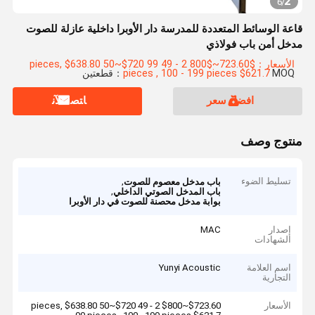
2
6
/
قاعة الوسائط المتعددة للمدرسة دار الأوبرا داخلية عازلة للصوت
مدخل أمن باب فولاذي
الأسعار：$723.60~$800 2 - 49 pieces, $638.80 50~$720 99
MOQ：قطعتين
pieces , 100 - 199 pieces $621.7
افضل سعر
ﺎﺘﺼﻟ ﺍﻶﻧ
منتوج وصف
تسليط الضوء
,
باب مدخل معصوم للصوت
,
باب المدخل الصوتي الداخلي
بوابة مدخل محصنة للصوت في دار الأوبرا
إصدار
MAC
الشهادات
اسم العلامة
Yunyi Acoustic
التجارية
الأسعار
$723.60~$800 2 - 49 pieces, $638.80 50~$720