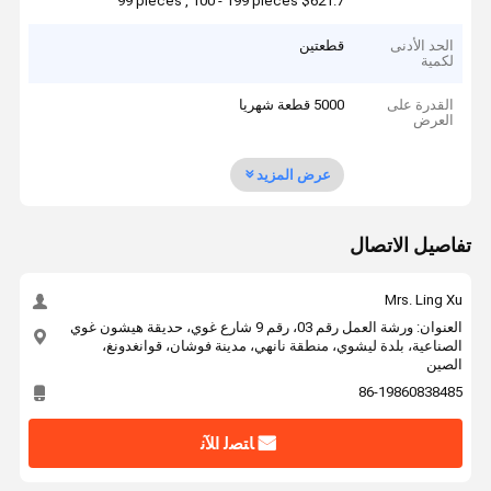
99 pieces , 100 - 199 pieces $621.7
الحد الأدنى
قطعتين
لكمية
القدرة على
5000 قطعة شهريا
العرض
عرض المزيد
تفاصيل الاتصال
Mrs. Ling Xu
العنوان: ورشة العمل رقم 03، رقم 9 شارع غوي، حديقة هيشون غوي
الصناعية، بلدة ليشوي، منطقة نانهي، مدينة فوشان، قوانغدونغ،
الصين
86-19860838485
ﺎﺘﺼﻟ ﺍﻶﻧ