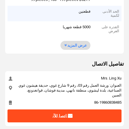
الحد الأدنى
قطعتين
لكمية
القدرة على
5000 قطعة شهريا
العرض
عرض المزيد
تفاصيل الاتصال
Mrs. Ling Xu
العنوان: ورشة العمل رقم 03، رقم 9 شارع غوي، حديقة هيشون غوي
الصناعية، بلدة ليشوي، منطقة نانهي، مدينة فوشان، قوانغدونغ،
الصين
86-19860838485
ﺎﺘﺼﻟ ﺍﻶﻧ