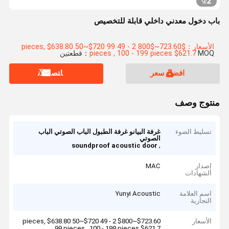
2
9
/
باب دخول معدني داخلي قابلة للتخصيص
الأسعار：$723.60~$800 2 - 49 pieces, $638.80 50~$720 99
MOQ：قطعتين
pieces , 100 - 199 pieces $621.7
افضل سعر
ﺎﺘﺼﻟ ﺍﻶﻧ
منتوج وصف
تسليط الضوء
غرفة البيانو غرفة الطبول الباب الصوتي الباب
الصوتي
,
soundproof acoustic door
إصدار
MAC
الشهادات
اسم العلامة
Yunyi Acoustic
التجارية
الأسعار
$723.60~$800 2 - 49 pieces, $638.80 50~$720
99 pieces , 100 - 199 pieces $621.7