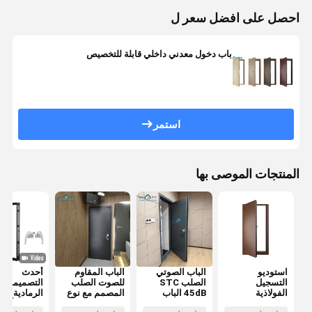
احصل على افضل سعر ل
باب دخول معدني داخلي قابلة للتخصيص
استمر
المنتجات الموصى بها
استوديو
الباب الصوتي
الباب المقاوم
أحدث
التسجيل
الصلب STC
للصوت الصلب
التصميمات
الفولاذية
45dB الباب
المصمم مع نوع
الرمادية الدا
المقاومة للصوت
الصوتي الفندق
الختم
النحتة الألوم