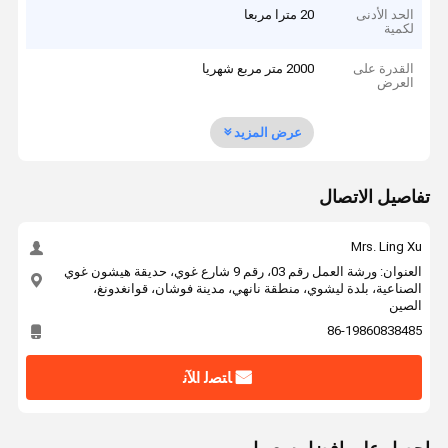
الحد الأدنى
20 مترا مربعا
لكمية
القدرة على
2000 متر مربع شهريا
العرض
عرض المزيد
تفاصيل الاتصال
Mrs. Ling Xu
العنوان: ورشة العمل رقم 03، رقم 9 شارع غوي، حديقة هيشون غوي
الصناعية، بلدة ليشوي، منطقة نانهي، مدينة فوشان، قوانغدونغ،
الصين
86-19860838485
ﺎﺘﺼﻟ ﺍﻶﻧ