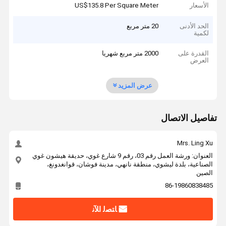
الأسعار
US$135.8 Per Square Meter
الحد الأدنى
20 متر مربع
لكمية
القدرة على
2000 متر مربع شهريا
العرض
عرض المزيد
تفاصيل الاتصال
Mrs. Ling Xu
العنوان: ورشة العمل رقم 03، رقم 9 شارع غوي، حديقة هيشون غوي
الصناعية، بلدة ليشوي، منطقة نانهي، مدينة فوشان، قوانغدونغ،
الصين
86-19860838485
ﺎﺘﺼﻟ ﺍﻶﻧ