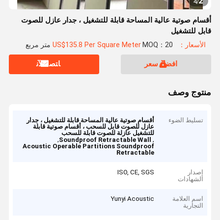
2
4
/
أقسام صوتية عالية المساحة قابلة للتشغيل ، جدار عازل للصوت
قابل للتشغيل
الأسعار：US$135.8 Per Square Meter
MOQ：20 متر مربع
افضل سعر
ﺎﺘﺼﻟ ﺍﻶﻧ
منتوج وصف
تسليط الضوء
أقسام صوتية عالية المساحة قابلة للتشغيل ، جدار
عازل للصوت قابل للسحب ، أقسام صوتية قابلة
للتشغيل عازلة للصوت قابلة للسحب
,
,
Soundproof Retractable Wall
Acoustic Operable Partitions Soundproof
Retractable
إصدار
ISO, CE, SGS
الشهادات
اسم العلامة
Yunyi Acoustic
التجارية