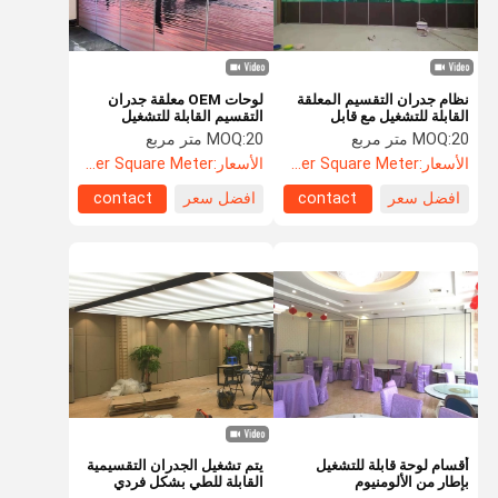
نظام جدران التقسيم المعلقة
لوحات OEM معلقة جدران
القابلة للتشغيل مع قابل
التقسيم القابلة للتشغيل
للسحب بالكامل
20 متر مربع
MOQ:
20 متر مربع
MOQ:
الأسعار:
US$108.5 Per Square Meter
الأسعار:
US$110 Per Square Meter
افضل سعر
contact
افضل سعر
contact
المنزل
المنتجات
حولنا
جولة في
المصنع
أقسام لوحة قابلة للتشغيل
يتم تشغيل الجدران التقسيمية
بإطار من الألومنيوم
القابلة للطي بشكل فردي