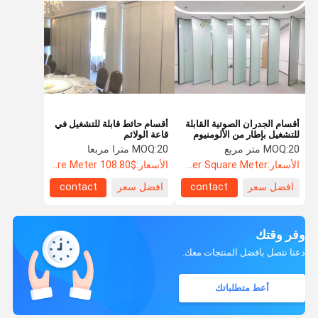
أقسام الجدران الصوتية القابلة
أقسام حائط قابلة للتشغيل في
للتشغيل بإطار من الألومنيوم
قاعة الولائم
معتمد من ISO
20 متر مربع
MOQ:
20 مترا مربعا
MOQ:
الأسعار:
US$88.5 Per Square Meter
الأسعار:
$108.80 Per Square Meter
افضل سعر
contact
افضل سعر
contact
وفر وقتك
دعنا نتصل بأفضل المنتجات معك.
أعط متطلباتك