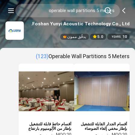
Foshan Yunyi Acoustic Technology Co., Ltd.
10
5.0
يدقّق ممون
YEARS
(123)
Operable Wall Partitions 5 Meters
أقسام الجدار القابلة للتشغيل
أقسام حائط قابلة للتشغيل
بإطار مخفي إلغاء الضوضاء
بإطار من الألومنيوم بارتفاع
السلامة من الحريق
يصل إلى 5 أمتار
20 متر مربع
MOQ:
20 متر مربع
MOQ: