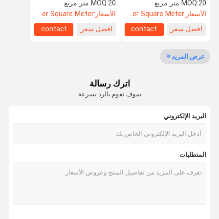
20 متر مربع
MOQ:
20 متر مربع
MOQ:
الأسعار:
US$135.8 Per Square Meter
الأسعار:
US$105.5 Per Square Meter
افضل سعر
contact
افضل سعر
contact
مراقبة الجودة
اتصل بنا
أخبار
القضايا
عرض المزيد
اترك رسالة
اطلب اقتباس
سوف نقوم بالرد بسرعة
البريد الإلكتروني
باب مضاد للصوت
باب عازل للصوت
المتطلبات
باب معزول من الضوضاء
الباب المقاوم للنار
باب مقاوم للنار