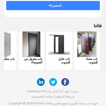
باب مضاد للحريق
استمر
جدار التقسيم المنقول
قسم الحائط القابل للعمل
فئاتنا
مقسم غرفة معلقة
غرفه هاتفية عازلة للصوت
صندوق اجتماعات المكتب
باب مضاد
باب عازل
باب معزول من
باب مقاوم لل
غطاء المكتب المتحرك
للصوت
للصوت
الضوضاء
جدار زجاجي للمكتب
منزل
حول نا
اتصل بنا
Desktop Site
خريطة الموقع
سياسة الخصوصية
جودة
باب مضاد للصوت
مصنع الصين.Copyright © 2026 Foshan Yunyi