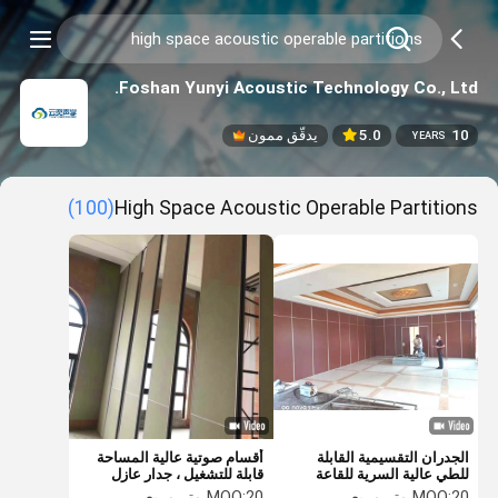
Foshan Yunyi Acoustic Technology Co., Ltd.
10
5.0
يدقّق ممون
YEARS
(100)
High Space Acoustic Operable Partitions
الجدران التقسيمية القابلة
أقسام صوتية عالية المساحة
للطي عالية السرية للقاعة
قابلة للتشغيل ، جدار عازل
للصوت قابل للتشغيل
20 متر مربع
MOQ:
20 متر مربع
MOQ: