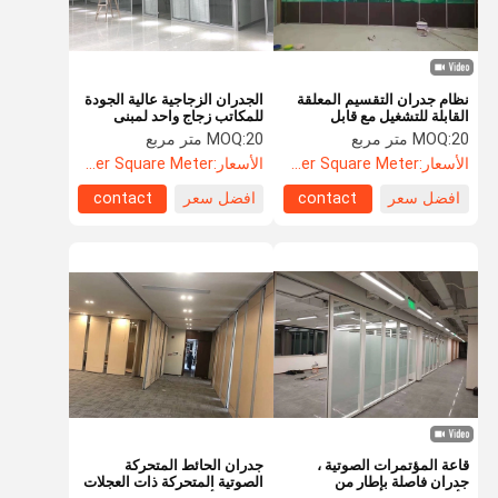
نظام جدران التقسيم المعلقة
الجدران الزجاجية عالية الجودة
القابلة للتشغيل مع قابل
للمكاتب زجاج واحد لمبنى
للسحب بالكامل
المكاتب
20 متر مربع
MOQ:
20 متر مربع
MOQ:
الأسعار:
US$108.5 Per Square Meter
الأسعار:
US$52.60 Per Square Meter
افضل سعر
contact
افضل سعر
contact
المنزل
المنتجات
حولنا
جولة في
المصنع
قاعة المؤتمرات الصوتية ،
جدران الحائط المتحركة
جدران فاصلة بإطار من
الصوتية المتحركة ذات العجلات