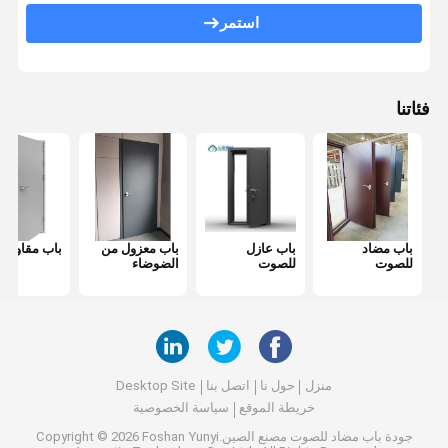
باب مضاد للحريق
استمر
جدار التقسيم المنقول
قسم الحائط القابل للعمل
فئاتنا
مقسم غرفة معلقة
غرفه هاتفية عازلة للصوت
صندوق اجتماعات المكتب
باب مضاد
باب عازل
باب معزول من
باب مقاوم لل
غطاء المكتب المتحرك
للصوت
للصوت
الضوضاء
جدار زجاجي للمكتب
منزل
حول نا
اتصل بنا
Desktop Site
خريطة الموقع
سياسة الخصوصية
جودة
باب مضاد للصوت
مصنع الصين.Copyright © 2026 Foshan Yunyi