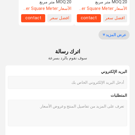
الألومنيوم ، مرونة كاملة في
الواحدة أو المزدوجة
20 متر مربع
MOQ:
20 متر مربع
MOQ:
الفضاء
الأسعار:
US$108.5 Per Square Meter
الأسعار:
US$88.5 Per Square Meter
افضل سعر
contact
افضل سعر
contact
مراقبة الجودة
اتصل بنا
أخبار
القضايا
عرض المزيد
اترك رسالة
اطلب اقتباس
سوف نقوم بالرد بسرعة
البريد الإلكتروني
باب مضاد للصوت
باب عازل للصوت
المتطلبات
باب معزول من الضوضاء
الباب المقاوم للنار
باب مقاوم للنار