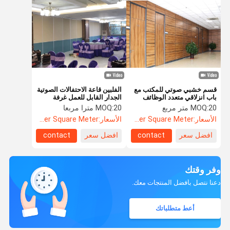
قسم خشبي صوتي للمكتب مع
الفلبين قاعة الاحتفالات الصوتية
باب انزلاقي متعدد الوظائف
الجدار القابل للعمل غرفة
الاجتماعات
20 متر مربع
MOQ:
20 مترا مربعا
MOQ:
الأسعار:
US$52.60 Per Square Meter
الأسعار:
US$135.8 Per Square Meter
افضل سعر
contact
افضل سعر
contact
وفر وقتك
دعنا نتصل بأفضل المنتجات معك.
أعط متطلباتك