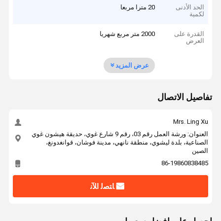
الحد الأدنى
20 مترا مربعا
لكمية
القدرة على
2000 متر مربع شهريا
العرض
عرض المزيد
تفاصيل الاتصال
Mrs. Ling Xu
العنوان: ورشة العمل رقم 03، رقم 9 شارع غوي، حديقة هيشون غوي
الصناعية، بلدة ليشوي، منطقة نانهي، مدينة فوشان، قوانغدونغ،
الصين
86-19860838485
ﺎﺘﺼﻟ ﺍﻶﻧ