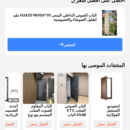
احصل على افضل سعر ل
الباب الصوتي الداخلي اليمنى H2425*W950*70 ملم
لتقليل الضوضاء والخصوصية
استمر
المنتجات الموصى بها
استوديو
الباب الصوتي
الباب المقاوم
أحدث
التسجيل
الصلب STC
للصوت الصلب
التصميمات
الفولاذية
45dB الباب
المصمم مع نوع
الرمادية الدا
المقاومة للصوت
الصوتي الفندق
الختم
النحتة الألوم
الباب السينما
الباب السينما
المغناطيسي
أقفال متعدد
افضل سعر
افضل سعر
افضل سعر
افضل سع
المقاومة للنار
الباب المسرح
مكافحة الس