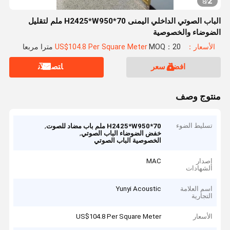
2
8
/
الباب الصوتي الداخلي اليمنى H2425*W950*70 ملم لتقليل
الضوضاء والخصوصية
الأسعار：US$104.8 Per Square Meter
MOQ：20 مترا مربعا
افضل سعر
ﺎﺘﺼﻟ ﺍﻶﻧ
منتوج وصف
تسليط الضوء
,
H2425*W950*70 ملم باب مضاد للصوت
,
خفض الضوضاء الباب الصوتي
الخصوصية الباب الصوتي
إصدار
MAC
الشهادات
اسم العلامة
Yunyi Acoustic
التجارية
الأسعار
US$104.8 Per Square Meter