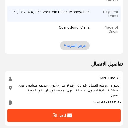
Details
T/T, L/C, D/A, D/P, Western Union, MoneyGram
Payment
Terms
Guangdong, China
Place of
Origin
عرض المزيد
تفاصيل الاتصال
Mrs. Ling Xu
العنوان: ورشة العمل رقم 03، رقم 9 شارع غوي، حديقة هيشون غوي
الصناعية، بلدة ليشوي، منطقة نانهي، مدينة فوشان، قوانغدونغ،
الصين
86-19860838485
ﺎﺘﺼﻟ ﺍﻶﻧ