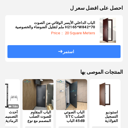
احصل على افضل سعر ل
الباب الداخلي الأيسر الوقائي من الصوت
H2165*W842*70 ملم لتقليل الضوضاء والخصوصية
Price： 20 Square Meters
استمر
المنتجات الموصى بها
استوديو
الباب الصوتي
الباب المقاوم
أحدث
التسجيل
الصلب STC
للصوت الصلب
التصميمات
الفولاذية
45dB الباب
المصمم مع نوع
الرمادية الدا
المقاومة للصوت
الصوتي الفندق
الختم
النحتة الألوم