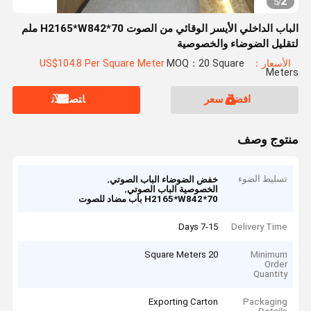
2
5
/
الباب الداخلي الأيسر الوقائي من الصوت H2165*W842*70 ملم
لتقليل الضوضاء والخصوصية
الأسعار：US$104.8 Per Square Meter
MOQ：20 Square
Meters
افضل سعر
ﺎﺘﺼﻟ ﺍﻶﻧ
منتوج وصف
تسليط الضوء
,
خفض الضوضاء الباب الصوتي
,
الخصوصية الباب الصوتي
H2165*W842*70 باب مضاد للصوت
7-15 Days
Delivery Time
20 Square Meters
Minimum
Order
Quantity
Exporting Carton
Packaging