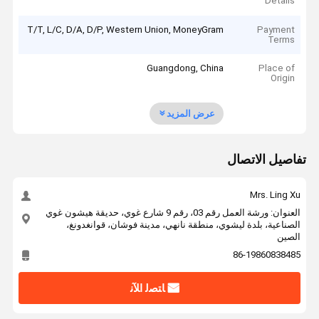
Details
T/T, L/C, D/A, D/P, Western Union, MoneyGram
Payment
Terms
Guangdong, China
Place of
Origin
عرض المزيد
تفاصيل الاتصال
Mrs. Ling Xu
العنوان: ورشة العمل رقم 03، رقم 9 شارع غوي، حديقة هيشون غوي
الصناعية، بلدة ليشوي، منطقة نانهي، مدينة فوشان، قوانغدونغ،
الصين
86-19860838485
ﺎﺘﺼﻟ ﺍﻶﻧ