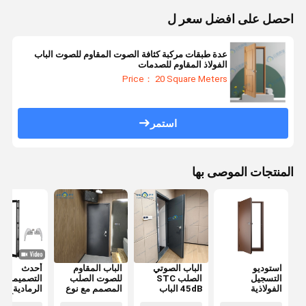
احصل على افضل سعر ل
عدة طبقات مركبة كثافة الصوت المقاوم للصوت الباب
الفولاذ المقاوم للصدمات
Price： 20 Square Meters
استمر
المنتجات الموصى بها
استوديو
الباب الصوتي
الباب المقاوم
أحدث
التسجيل
الصلب STC
للصوت الصلب
التصميمات
الفولاذية
45dB الباب
المصمم مع نوع
الرمادية الدا
المقاومة للصوت
الصوتي الفندق
الختم
النحتة الألوم