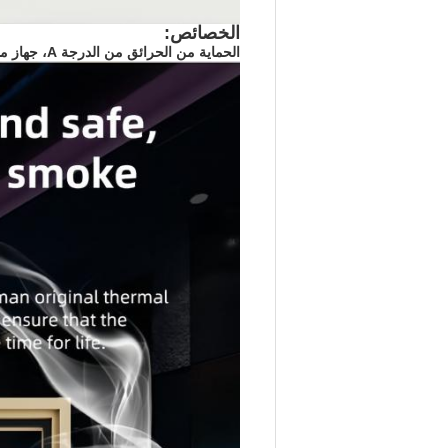
الخصائص:
الحماية من الحرائق من الدرجة A، جهاز منع الدخان، 40 ديسيبل عزل صوت قوي، صفحة باب متكاملة، مكابح غلوتيس أوتوماتيكي، مغناطيسي مُمتص الصوت