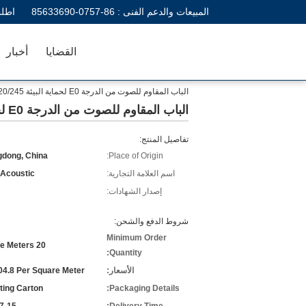
المبيعات والدعم الفنى :
86-0757-85633690
اطلب
القضايا
أخبار
الباب المقاوم للصوت من الدرجة E0 لحماية البيئة H2200*W900*D120/245 مم
الباب المقاوم للصوت من الدرجة E0 لحماية البيئة H2200*W900*D120/245 مم
تفاصيل المنتج:
dong, China
Place of Origin:
اسم العلامة التجارية:
 Acoustic
إصدار الشهادات:
شروط الدفع والشحن:
Minimum Order
20 Square Meters
Quantity:
الأسعار:
4.8 Per Square Meter
ting Carton
Packaging Details: