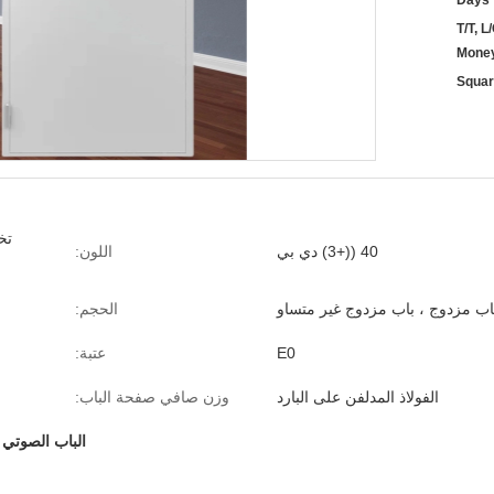
T/T, L
Mone
تخ
40 ((+3) دي بي
اللون:
باب مزدوج ، باب مزدوج غير متساو
الحجم:
E0
عتبة:
الفولاذ المدلفن على البارد
وزن صافي صفحة الباب:
الباب الصوتي E0