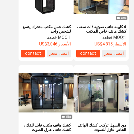
4 كابينة هاتف صوتية ذات سعة ،
كشك عمل مكتب متحرك يتسع
كشك هاتف خاص للمكتب
لشخص واحد
1 قطعة
MOQ:
1 قطعة
MOQ:
الأسعار:
US$4,815
الأسعار:
US$3,046
افضل سعر
contact
افضل سعر
contact
المنزل
المنتجات
حولنا
جولة في
المصنع
من السهل تركيب كشك الهاتف
كشك هاتف مكتب قابل للفك ،
الخاص عازل للصوت
كشك هاتف عازل للصوت