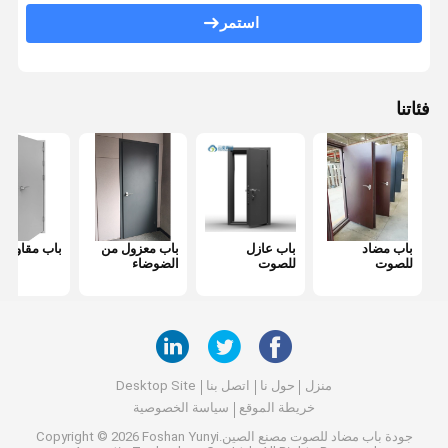
باب مضاد للحريق
استمر
جدار التقسيم المنقول
قسم الحائط القابل للعمل
فئاتنا
مقسم غرفة معلقة
غرفه هاتفية عازلة للصوت
صندوق اجتماعات المكتب
باب مضاد
باب عازل
باب معزول من
باب مقاوم لل
غطاء المكتب المتحرك
للصوت
للصوت
الضوضاء
جدار زجاجي للمكتب
منزل
حول نا
اتصل بنا
Desktop Site
خريطة الموقع
سياسة الخصوصية
جودة
باب مضاد للصوت
مصنع الصين.Copyright © 2026 Foshan Yunyi