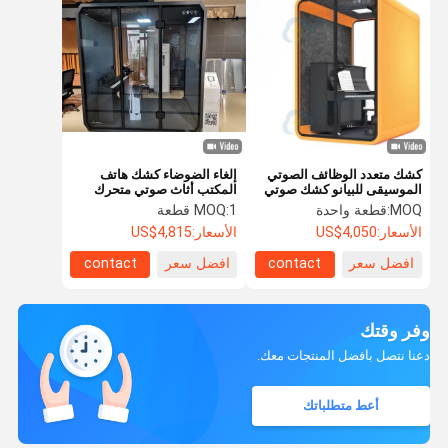
كشك متعدد الوظائف الصوتي
إلغاء الضوضاء كشك هاتف
الموسيقى للبيانو كشك صوتي
المكتب أثاث صوتي متحرك
مكتب كشك هاتف
MOQ:
قطعة واحدة
1 قطعة
MOQ:
الأسعار:
US$4,050
الأسعار:
US$4,815
افضل سعر
contact
افضل سعر
contact
وفر وقتك
دعنا نتصل بأفضل المنتجات معك.
أعط متطلباتك