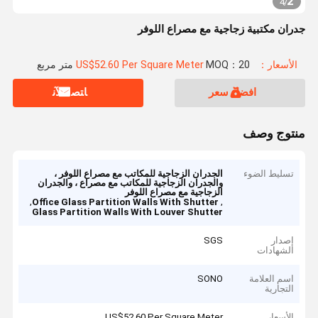
2
4
/
جدران مكتبية زجاجية مع مصراع اللوفر
الأسعار：US$52.60 Per Square Meter
MOQ：20 متر مربع
افضل سعر
ﺎﺘﺼﻟ ﺍﻶﻧ
منتوج وصف
تسليط الضوء
الجدران الزجاجية للمكاتب مع مصراع اللوفر ،
والجدران الزجاجية للمكاتب مع مصراع ، والجدران
الزجاجية مع مصراع اللوفر
,
,
Office Glass Partition Walls With Shutter
Glass Partition Walls With Louver Shutter
إصدار
SGS
الشهادات
اسم العلامة
SONO
التجارية
الأسعار
US$52.60 Per Square Meter