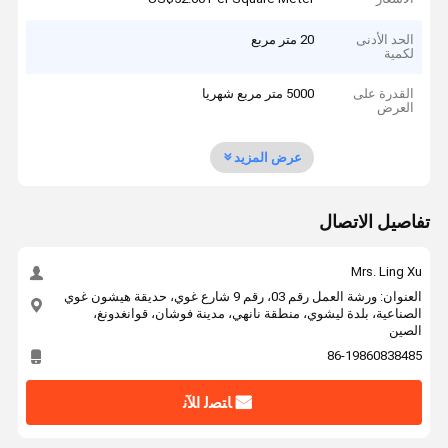
الحد الأدنى
20 متر مربع
لكمية
القدرة على
5000 متر مربع شهريا
العرض
عرض المزيد
تفاصيل الاتصال
Mrs. Ling Xu
العنوان: ورشة العمل رقم 03، رقم 9 شارع غوي، حديقة هيشون غوي
الصناعية، بلدة ليشوي، منطقة نانهي، مدينة فوشان، قوانغدونغ،
الصين
86-19860838485
ﺎﺘﺼﻟ ﺍﻶﻧ