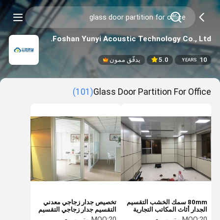
Foshan Yunyi Acoustic Technology Co., Ltd.
10
5.0
يدقّق ممون
YEARS
(101)
Glass Door Partition For Office
80mm سمك الخشب التقسيم
تخصيص جدار زجاجي معدني
الجدار أثاث المكاتب التجارية
التقسيم جدار زجاجي التقسيم
الفرنسي
20 متر مربع
MOQ:
20 متر مربع
MOQ: