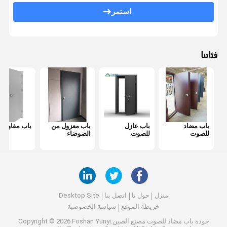
باب مضاد للحريق
استمر
جدار التقسيم المنقول
قسم الحائط القابل للعمل
فئاتنا
مقسم غرفة معلقة
غرفه هاتفية عازلة للصوت
صندوق اجتماعات المكتب
باب مضاد
باب عازل
باب معزول من
باب مقاوم لل
غطاء المكتب المتحرك
للصوت
للصوت
الضوضاء
جدار زجاجي للمكتب
منزل
حول نا
اتصل بنا
Desktop Site
خريطة الموقع
سياسة الخصوصية
جودة
باب مضاد للصوت
مصنع الصين.Copyright © 2026 Foshan Yunyi