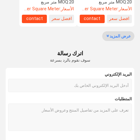
والزجاج
20 متر مربع
MOQ:
20 متر مربع
MOQ:
الأسعار:
US$52.60 Per Square Meter
الأسعار:
US$52.60 Per Square Meter
افضل سعر
contact
افضل سعر
contact
مراقبة الجودة
اتصل بنا
أخبار
القضايا
عرض المزيد
اترك رسالة
اطلب اقتباس
سوف نقوم بالرد بسرعة
البريد الإلكتروني
باب مضاد للصوت
باب عازل للصوت
المتطلبات
باب معزول من الضوضاء
الباب المقاوم للنار
باب مقاوم للنار