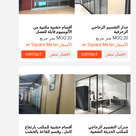
جدار التقسيم الزجاجي
أقسام خشبية مكتبية من
الزخرفية
الألومنيوم قابلة للفصل
20 متر مربع
MOQ:
20 متر مربع
MOQ:
الأسعار:
US$52.60 Per Square Meter
الأسعار:
US$52.60 Per Square Meter
افضل سعر
contact
افضل سعر
contact
المنزل
المنتجات
حولنا
جولة في
المصنع
جدران التقسيم الزجاجي
أقسام خشبية للمكتب بارتفاع
للمكتب الحديثة الشعبية
كامل ، وقسم للقاعة بالخشب