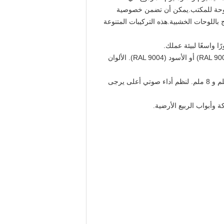
فتوحة للمكتب.يمكن أن تضمن خصوصية
 باللوحات الخشبية.
هذه التركيبات المتنوعة
واسعًا لبيئة عملك.
إطار الحائط ‬ أرضية ضئيلة الحد الأدنى من المظهر ومسارات السقف لتأخذ طبقتين من الزجاج. الألوان القياسية هي الفضة (RAL 9006) أو الأسود (RAL 9004). الألوان
الزجاج نحن قادرون على تقديم خيارات زجاجية ذات أداء أعلى لتحقيق عزل صوتي 43 ديسيبل ، باستخدام الزجاج المقاوم 5 ملم و 8 ملم. لنظم أداء صوتي أعلى يرجى