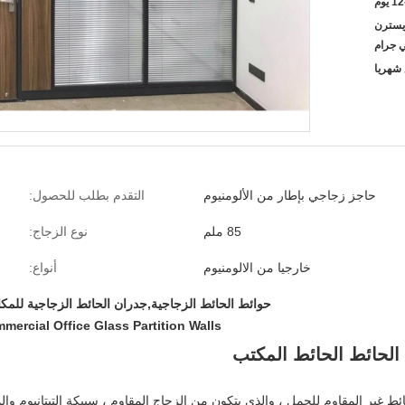
 يوم
L / C ، D / A ،  ، ويسترن
ي جرام
حاجز زجاجي بإطار من الألومنيوم
التقدم بطلب للحصول:
85 ملم
نوع الزجاج:
خارجيا من الالومنيوم
أنواع:
حوائط الحائط الزجاجية,جدران الحائط الزجاجية للمكات
mercial Office Glass Partition Walls
 الحائط الحائط المكتب
ط غير المقاوم للحمل ، والذي يتكون من الزجاج المقاوم ، سبيكة التيتانيوم وال