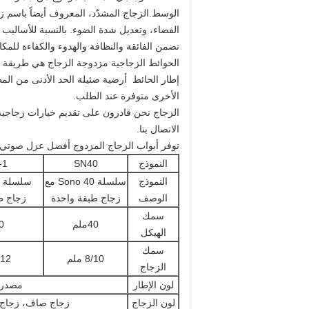
الوسط.
الزجاج المشدّد، المعروف أيضاً باس
الفضاء، وتعديل شدة الضوء. بالنسبة للأساليب 
تضمن الفائقة والنظافة والهدوء والكفاءة للمكا
الحوائط الزجاجية مزدوجة الزجاج هي طريقة ر
الأخرى متوفرة عند الطلب.
الاتصال بنا.
توفر أبواب الزجاج المزدوج أفضل عزل صوتي. العرض الافتراضي هو 900 مم. يمكنك اختيار الأبواب الم
النموذج
SN40
-1
النموذج
سلسلة Sono 40 مع
الوصف
زجاج طبقة واحدة
زجاج ط
سمك
40ملم
80
الهيكل
سمك
8/10 ملم
0/12
الزجاج
لون الإطار
مصدري
لون الزجاج
زجاج صاف، زجاج 