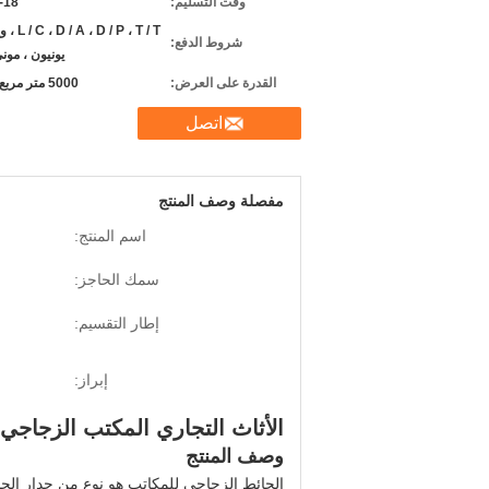
وقت التسليم:
12-18
D / P ، T / T
شروط الدفع:
يونيون ، مون
القدرة على العرض:
5000 متر مربع شهريا
اتصل
مفصلة وصف المنتج
اسم المنتج:
سمك الحاجز:
إطار التقسيم:
إبراز:
الأثاث التجاري المكتب الزجاجي
وصف المنتج
الحائط الزجاجي للمكاتب هو نوع من جدار الحائ