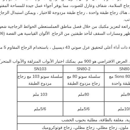
م زجاج السلامة، شفاف وعازل للصوت، مما يوفر أجواء عمل جيدة للمساحة الم
، هناك زجاج طبقة واحدة ، زجاج طبقة مزدوجة للاختيار ، ويمكن استبدال الزجاج
تب.
ائعة لتعزيز مكتبك من خلال فصل مناطق العملستعطي الحوائط الزجاجية شعورًا 
نزلقة والأبواب المتحركة وأبواب الربيع الأرضية.
SN103
SN80-2
SN80
سلسلة Sono 80 مع
سلسلة سونو 80 مع
سلسلة سونو 103 مع زجاج
بقة واحدة
زجاج مزدوج الطبقة
مزدوج الطبقة
ملم
80ملم
103 ملم
1ملم
5/6ملم
5/6ملم
ة، مغلفة بالطاقة، مطلية بحبوب الخشب
ملون، زجاج مطلي، زجاج مطلي، زجاج فوتوكروميك