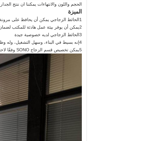
الحجم واللون والانتهاءات يمكننا ان ننتج الجدا
الميزة
1الحائط الزجاجي يمكن أن يحافظ على مرونة منطقة الاستخدام.
2يمكن أن يوفر بيئة عمل هادئة للمكتب لضمان عدم إزعاج الموظفين أثناء العمل.
3الحائط الزجاجي لديه خصوصية جيدة
4إنه بسيط في البناء، وسهل التشغيل، وله وظيفة حماية البيئة، والتي يمكن إعادة استخدامها مرات عديدة.
5يمكن تخصيص قسم الزجاج SONO وفقًا لاحتياجاتك المختلفة.