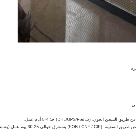
رة
ني
وي. (DHL/UPS/FedEx) خذ 4-5 أيام عمل.
حوالي 25-30 يوم عمل (يعتمد على أي بلد)