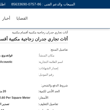
المبيعات والدعم الفنى :
86-0757-85633690
اطلب
القضايا
أخبار
أثاث تجاري جدران زجاجية مكتبية أقسام مكتبية
أثاث تجاري جدران زجاجية مكتبية أقسا
تفاصيل المنتج:
مكان المنشأ:
قوانغدونغ ،
اسم العلامة التجارية:
 Acoustic
إصدار الشهادات:
رقم الموديل:
شروط الدفع والشحن:
الحد الأدنى لكمية:
20 متر مربع
الأسعار:
.60 Per Square Meter
تفاصيل التغليف:
تصدير ا