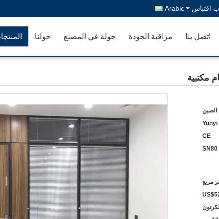
 اقتباس
Arabic
اتصل بنا
مراقبة الجودة
جولة في المصنع
حولنا
المنتجا
م مكتبية
 الصين
Yunyi
CE
SN80
US$52
لكرتون