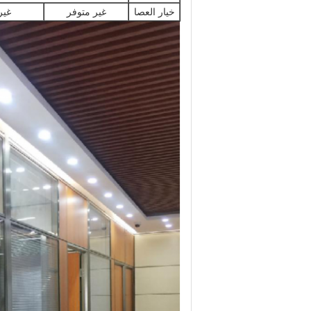
خيار العصا
غير متوفر
غير