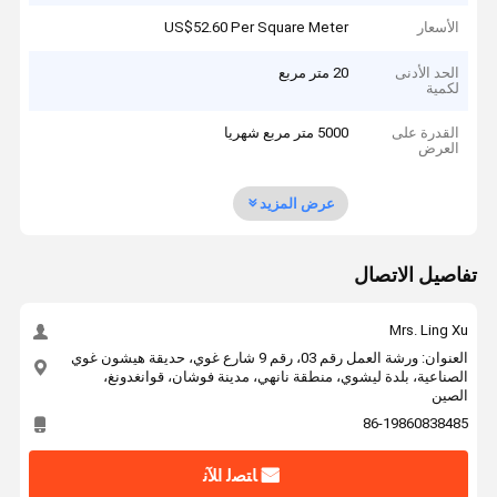
الأسعار
US$52.60 Per Square Meter
الحد الأدنى
20 متر مربع
لكمية
القدرة على
5000 متر مربع شهريا
العرض
عرض المزيد
تفاصيل الاتصال
Mrs. Ling Xu
العنوان: ورشة العمل رقم 03، رقم 9 شارع غوي، حديقة هيشون غوي
الصناعية، بلدة ليشوي، منطقة نانهي، مدينة فوشان، قوانغدونغ،
الصين
86-19860838485
ﺎﺘﺼﻟ ﺍﻶﻧ