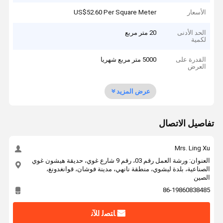
الأسعار
US$52.60 Per Square Meter
الحد الأدنى
20 متر مربع
لكمية
القدرة على
5000 متر مربع شهريا
العرض
عرض المزيد
تفاصيل الاتصال
Mrs. Ling Xu
العنوان: ورشة العمل رقم 03، رقم 9 شارع غوي، حديقة هيشون غوي
الصناعية، بلدة ليشوي، منطقة نانهي، مدينة فوشان، قوانغدونغ،
الصين
86-19860838485
ﺎﺘﺼﻟ ﺍﻶﻧ