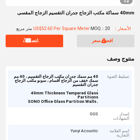
2
3
/
40mm سماكة مكتب الزجاج جدران التقسيم الزجاج المقسى
الأسعار：US$52.60 Per Square Meter
MOQ：20 متر مربع
افضل سعر
ﺎﺘﺼﻟ ﺍﻶﻧ
منتوج وصف
تسليط الضوء
40 مم سمك جدران مكتب الزجاج التقسيم ، 40 مم
سمك خفف من الزجاج أقسام ، سونو مكتب الزجاج
جدران التقسيم
,
40mm Thickness Tempered Glass
Partitions
,
SONO Office Glass Partition Walls
إصدار
SGS
الشهادات
اسم العلامة
Yunyi Acoustic
التجارية