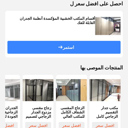
احصل على افضل سعر ل
أقسام المكتب الخشبية المؤكسدة أنظمة الجدران
القابلة للفك
استمر
المنتجات الموصى بها
مكتب جدار
الزجاج المقسى
زجاج مقسى
الجدران
التقسيم
الشفاف الكامل
مزدوج الجدار
الزجاجية عال
الزجاجي كامل
للمكتب العالي
الزجاجي لتصميم
الجودة للمك
الارتفاع مكتب
قسم زجاجي
تقسيم الزجاج
زجاج واحد ل
جدار التقسيم
فرملس
المكتبي
المكاتب
افضل سعر
افضل سعر
افضل سعر
افضل سع