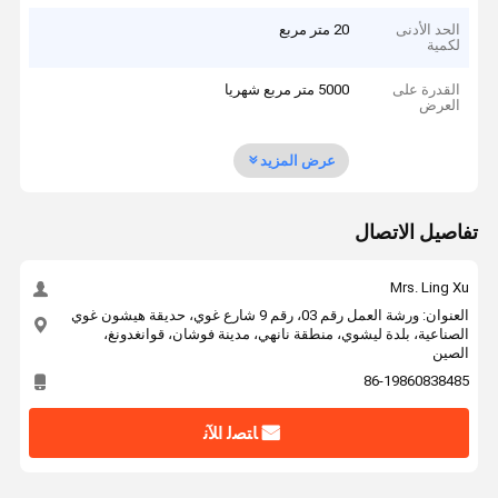
الحد الأدنى
20 متر مربع
لكمية
القدرة على
5000 متر مربع شهريا
العرض
عرض المزيد
تفاصيل الاتصال
Mrs. Ling Xu
العنوان: ورشة العمل رقم 03، رقم 9 شارع غوي، حديقة هيشون غوي
الصناعية، بلدة ليشوي، منطقة نانهي، مدينة فوشان، قوانغدونغ،
الصين
86-19860838485
ﺎﺘﺼﻟ ﺍﻶﻧ