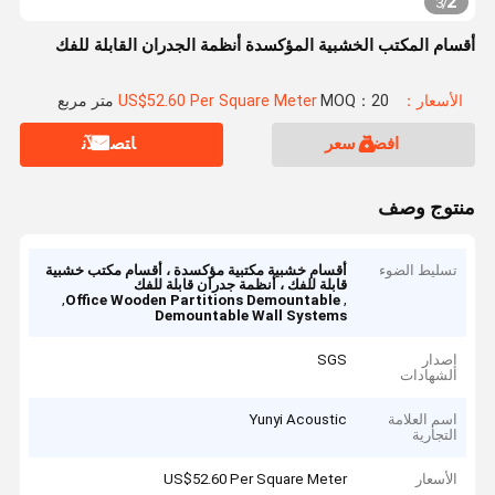
2
3
/
أقسام المكتب الخشبية المؤكسدة أنظمة الجدران القابلة للفك
الأسعار：US$52.60 Per Square Meter
MOQ：20 متر مربع
افضل سعر
ﺎﺘﺼﻟ ﺍﻶﻧ
منتوج وصف
تسليط الضوء
أقسام خشبية مكتبية مؤكسدة ، أقسام مكتب خشبية
قابلة للفك ، أنظمة جدران قابلة للفك
,
,
Office Wooden Partitions Demountable
Demountable Wall Systems
إصدار
SGS
الشهادات
اسم العلامة
Yunyi Acoustic
التجارية
الأسعار
US$52.60 Per Square Meter