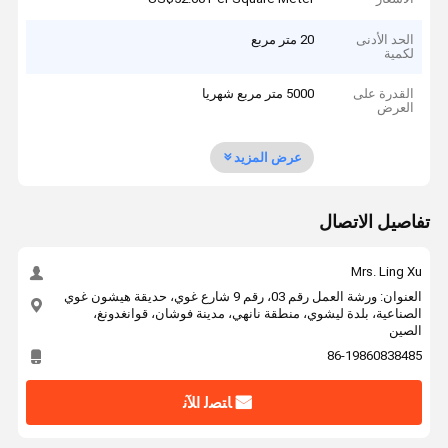
الحد الأدنى
20 متر مربع
لكمية
القدرة على
5000 متر مربع شهريا
العرض
عرض المزيد
تفاصيل الاتصال
Mrs. Ling Xu
العنوان: ورشة العمل رقم 03، رقم 9 شارع غوي، حديقة هيشون غوي
الصناعية، بلدة ليشوي، منطقة نانهي، مدينة فوشان، قوانغدونغ،
الصين
86-19860838485
ﺎﺘﺼﻟ ﺍﻶﻧ