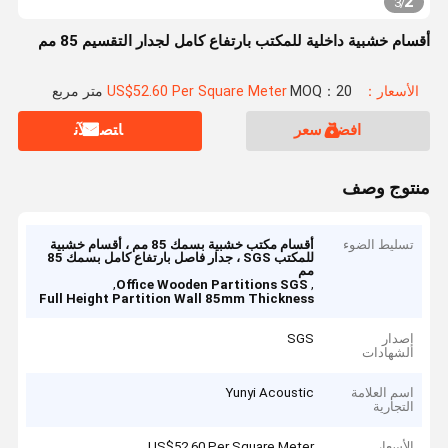
2
3
/
أقسام خشبية داخلية للمكتب بارتفاع كامل لجدار التقسيم 85 مم
الأسعار：US$52.60 Per Square Meter
MOQ：20 متر مربع
افضل سعر
ﺎﺘﺼﻟ ﺍﻶﻧ
منتوج وصف
تسليط الضوء
أقسام مكتب خشبية بسمك 85 مم ، أقسام خشبية
للمكتب SGS ، جدار فاصل بارتفاع كامل بسمك 85
مم
,
,
Office Wooden Partitions SGS
Full Height Partition Wall 85mm Thickness
إصدار
SGS
الشهادات
اسم العلامة
Yunyi Acoustic
التجارية
الأسعار
US$52.60 Per Square Meter