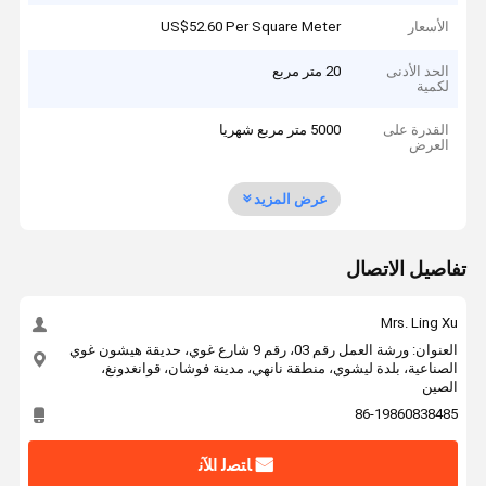
الأسعار
US$52.60 Per Square Meter
الحد الأدنى
20 متر مربع
لكمية
القدرة على
5000 متر مربع شهريا
العرض
عرض المزيد
تفاصيل الاتصال
Mrs. Ling Xu
العنوان: ورشة العمل رقم 03، رقم 9 شارع غوي، حديقة هيشون غوي
الصناعية، بلدة ليشوي، منطقة نانهي، مدينة فوشان، قوانغدونغ،
الصين
86-19860838485
ﺎﺘﺼﻟ ﺍﻶﻧ