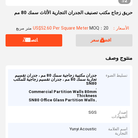
2
3
/
حريق زجاج مكتب تصنيف الجدران التجارية الأثاث سمك 80 مم
الأسعار：US$52.60 Per Square Meter
MOQ：20 متر مربع
افضل سعر
ﺎﺘﺼﻟ ﺍﻶﻧ
منتوج وصف
تسليط الضوء
جدران مكتبية زجاجية سمك 80 مم ، جدران تقسيم
تجارية سمك 80 مم ، جدران تقسيم زجاجية للمكتب
SN80
,
Commercial Partition Walls 80mm
Thickness
,
SN80 Office Glass Partition Walls
إصدار
SGS
الشهادات
اسم العلامة
Yunyi Acoustic
التجارية