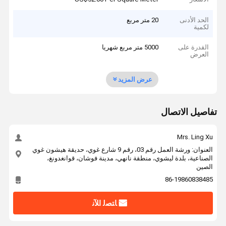
الحد الأدنى
20 متر مربع
لكمية
القدرة على
5000 متر مربع شهريا
العرض
عرض المزيد
تفاصيل الاتصال
Mrs. Ling Xu
العنوان: ورشة العمل رقم 03، رقم 9 شارع غوي، حديقة هيشون غوي
الصناعية، بلدة ليشوي، منطقة نانهي، مدينة فوشان، قوانغدونغ،
الصين
86-19860838485
ﺎﺘﺼﻟ ﺍﻶﻧ