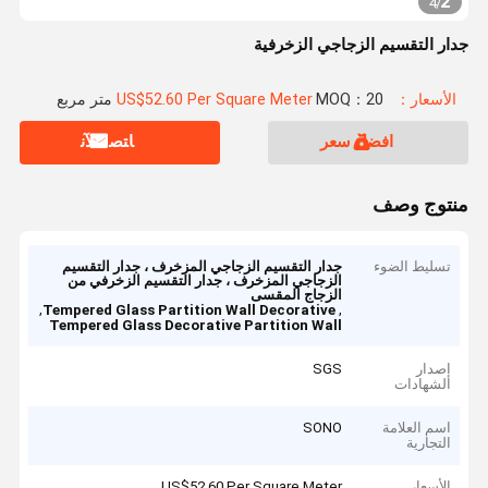
2
4
/
جدار التقسيم الزجاجي الزخرفية
الأسعار：US$52.60 Per Square Meter
MOQ：20 متر مربع
افضل سعر
ﺎﺘﺼﻟ ﺍﻶﻧ
منتوج وصف
تسليط الضوء
جدار التقسيم الزجاجي المزخرف ، جدار التقسيم
الزجاجي المزخرف ، جدار التقسيم الزخرفي من
الزجاج المقسى
,
,
Tempered Glass Partition Wall Decorative
Tempered Glass Decorative Partition Wall
إصدار
SGS
الشهادات
اسم العلامة
SONO
التجارية
الأسعار
US$52.60 Per Square Meter