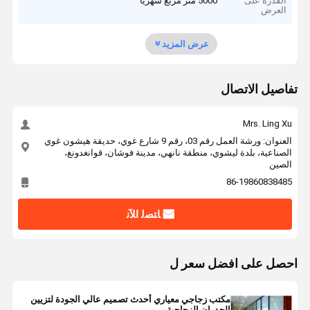
القدرة على
5000 متر مربع شهريا
العرض
عرض المزيد
تفاصيل الاتصال
Mrs. Ling Xu
العنوان: ورشة العمل رقم 03، رقم 9 شارع غوي، حديقة هيشون غوي
الصناعية، بلدة ليشوي، منطقة نانهي، مدينة فوشان، قوانغدونغ،
الصين
86-19860838485
ﺎﺘﺼﻟ ﺍﻶﻧ
احصل على افضل سعر ل
مكتب زجاجي معياري أحدث تصميم عالي الجودة لتزيين
الجدران الزجاجية