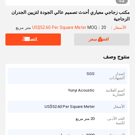
2
4
/
مكتب زجاجي معياري أحدث تصميم عالي الجودة لتزيين الجدران
الزجاجية
الأسعار：US$52.60 Per Square Meter
MOQ：20 متر مربع
افضل سعر
ﺎﺘﺼﻟ ﺍﻶﻧ
منتوج وصف
إصدار
SGS
الشهادات
اسم العلامة
Yunyi Acoustic
التجارية
الأسعار
US$52.60 Per Square Meter
الحد الأدنى
20 متر مربع
لكمية