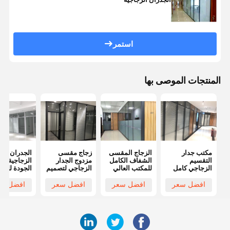
استمر
المنتجات الموصى بها
مكتب جدار
الزجاج المقسى
زجاج مقسى
الجدران
التقسيم
الشفاف الكامل
مزدوج الجدار
الزجاجية عال
الزجاجي كامل
للمكتب العالي
الزجاجي لتصميم
الجودة للمك
الارتفاع مكتب
قسم زجاجي
تقسيم الزجاج
زجاج واحد ل
جدار التقسيم
فرملس
المكتبي
المكاتب
افضل سعر
افضل سعر
افضل سعر
افضل سع
الثابت مع
الستائر