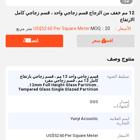
2
3
/
12 مم خفف من الزجاج قسم زجاجي واحد ، قسم زجاجي كامل
الارتفاع
الأسعار：US$52.60 Per Square Meter
MOQ：20 متر مربع
افضل سعر
ﺎﺘﺼﻟ ﺍﻶﻧ
منتوج وصف
تسليط الضوء
قسم زجاجي واحد 12 مم ، قسم زجاجي بارتفاع
كامل 12 مم ، قسم زجاجي مفرد
,
,
12mm Full Height Glass Partition
Tempered Glass Single Glazed Partition
إصدار
SGS
الشهادات
اسم العلامة
Yunyi Acoustic
التجارية
الأسعار
US$52.60 Per Square Meter