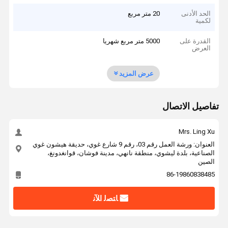
الحد الأدنى
20 متر مربع
لكمية
القدرة على
5000 متر مربع شهريا
العرض
عرض المزيد
تفاصيل الاتصال
Mrs. Ling Xu
العنوان: ورشة العمل رقم 03، رقم 9 شارع غوي، حديقة هيشون غوي
الصناعية، بلدة ليشوي، منطقة نانهي، مدينة فوشان، قوانغدونغ،
الصين
86-19860838485
ﺎﺘﺼﻟ ﺍﻶﻧ