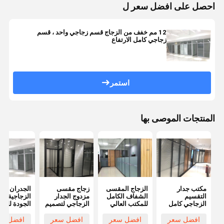
احصل على افضل سعر ل
12 مم خفف من الزجاج قسم زجاجي واحد ، قسم
زجاجي كامل الارتفاع
استمر
المنتجات الموصى بها
مكتب جدار
الزجاج المقسى
زجاج مقسى
الجدران
التقسيم
الشفاف الكامل
مزدوج الجدار
الزجاجية عال
الزجاجي كامل
للمكتب العالي
الزجاجي لتصميم
الجودة للمك
الارتفاع مكتب
قسم زجاجي
تقسيم الزجاج
زجاج واحد ل
جدار التقسيم
فرملس
المكتبي
المكاتب
افضل سعر
افضل سعر
افضل سعر
افضل سع