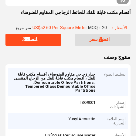
2
3
/
أقسام مكتب قابلة للفك للحائط الزجاجي المقاوم للضوضاء
الأسعار：US$52.60 Per Square Meter
MOQ：20 متر مربع
افضل سعر
ﺎﺘﺼﻟ ﺍﻶﻧ
منتوج وصف
تسليط الضوء
جدار زجاجي مقاوم للضوضاء ، أقسام مكتب قابلة
للفك ، أقسام مكتب قابلة للفك من الزجاج المقسى
,
,
Demountable Office Partitions
Tempered Glass Demountable Office
Partitions
إصدار
ISO9001
الشهادات
اسم العلامة
Yunyi Acoustic
التجارية
الأسعار
US$52.60 Per Square Meter