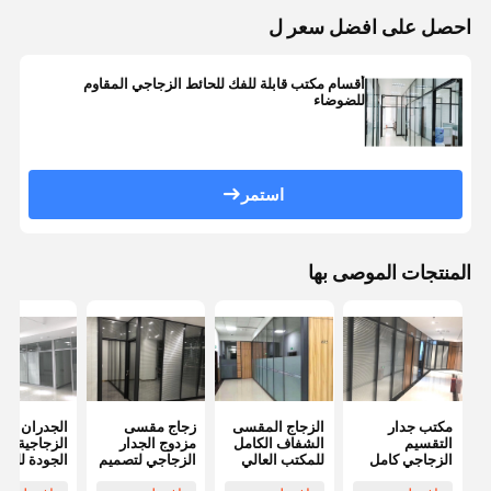
احصل على افضل سعر ل
أقسام مكتب قابلة للفك للحائط الزجاجي المقاوم
للضوضاء
استمر
المنتجات الموصى بها
مكتب جدار
الزجاج المقسى
زجاج مقسى
الجدران
التقسيم
الشفاف الكامل
مزدوج الجدار
الزجاجية عال
الزجاجي كامل
للمكتب العالي
الزجاجي لتصميم
الجودة للمك
الارتفاع مكتب
قسم زجاجي
تقسيم الزجاج
زجاج واحد ل