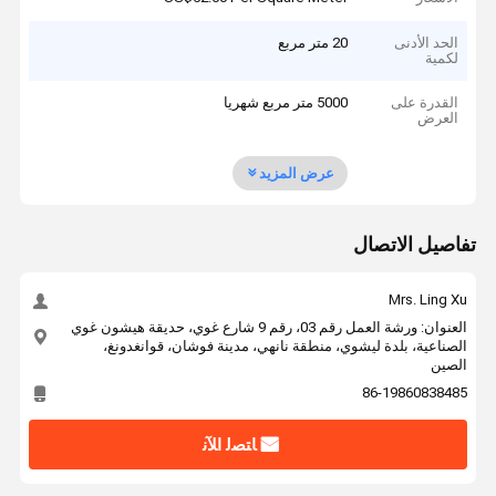
الحد الأدنى
20 متر مربع
لكمية
القدرة على
5000 متر مربع شهريا
العرض
عرض المزيد
تفاصيل الاتصال
Mrs. Ling Xu
العنوان: ورشة العمل رقم 03، رقم 9 شارع غوي، حديقة هيشون غوي
الصناعية، بلدة ليشوي، منطقة نانهي، مدينة فوشان، قوانغدونغ،
الصين
86-19860838485
ﺎﺘﺼﻟ ﺍﻶﻧ