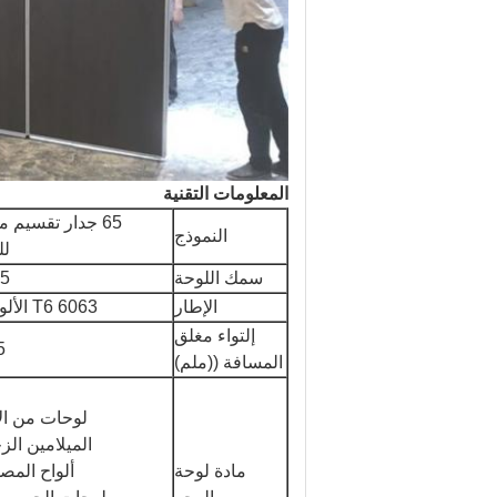
المعلومات التقنية
65 جدار تقسيم 
النموذج
لل
سمك اللوحة
65 
الإطار
6063 T6 الألومنيوم
إلتواء مغلق
45
المسافة ((ملم)
لوحات من ال
الميلامين ال
مادة لوحة
ألواح المص