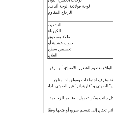
لوحات الجبس، اللون
لوحة فولاذية، لوحة ألياف،
الزجاج المقاوم
التشديد،
الكهرباء
طلاء مسحوق
حبوب خشبية أو
تخصيص سطح
العلاج
اقع تعظيم الشعور بالانفتاح، أنها توفر
 حديثة وغرف اجتماعات ومواجهات متاجر
لصوتي و "فاريترانز" غير الصوتي. لذا،
ي كل جانب.يمكن تحريك العناصر الزجاجية
ائط المتنقلة Sono حلًا شائعًا للغاية للمساحات التي تحتاج إلى تقسيم سريع أو فتحها وفقًا