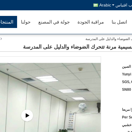
 اقتباس
Arabic
اتصل بنا
مراقبة الجودة
جولة في المصنع
حولنا
المنتجا
 الصين
Yunyi
SGS,
SN80
 خشبي