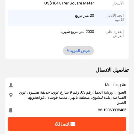
الأسعار
US$104.8 Per Square Meter
الحد الأدنى
20 متر مربع
لكمية
القدرة على
2000 متر مربع شهريا
العرض
عرض المزيد
تفاصيل الاتصال
Mrs. Ling Xu
العنوان: ورشة العمل رقم 03، رقم 9 شارع غوي، حديقة هيشون غوي
الصناعية، بلدة ليشوي، منطقة نانهي، مدينة فوشان، قوانغدونغ،
الصين
86-19860838485
ﺎﺘﺼﻟ ﺍﻶﻧ