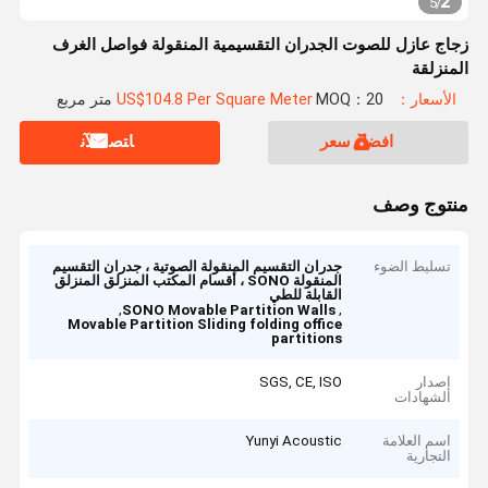
2
5
/
زجاج عازل للصوت الجدران التقسيمية المنقولة فواصل الغرف
المنزلقة
الأسعار：US$104.8 Per Square Meter
MOQ：20 متر مربع
افضل سعر
ﺎﺘﺼﻟ ﺍﻶﻧ
منتوج وصف
تسليط الضوء
جدران التقسيم المنقولة الصوتية ، جدران التقسيم
المنقولة SONO ، أقسام المكتب المنزلق المنزلق
القابلة للطي
,
,
SONO Movable Partition Walls
Movable Partition Sliding folding office
partitions
إصدار
SGS, CE, ISO
الشهادات
اسم العلامة
Yunyi Acoustic
التجارية