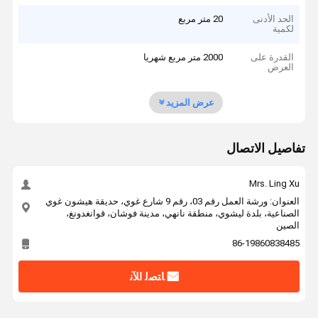
الحد الأدنى
20 متر مربع
لكمية
القدرة على
2000 متر مربع شهريا
العرض
عرض المزيد
تفاصيل الاتصال
Mrs. Ling Xu
العنوان: ورشة العمل رقم 03، رقم 9 شارع غوي، حديقة هيشون غوي
الصناعية، بلدة ليشوي، منطقة نانهي، مدينة فوشان، قوانغدونغ،
الصين
86-19860838485
ﺎﺘﺼﻟ ﺍﻶﻧ