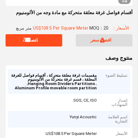
2
3
/
أقسام فواصل غرفة معلقة متحركة مع مادة وجه من الألومنيوم
الأسعار：US$108.5 Per Square Meter
MOQ：20 متر مربع
افضل سعر
ﺎﺘﺼﻟ ﺍﻶﻧ
منتوج وصف
تسليط الضوء
مقسمات غرفة معلقة متحركة ، أقسام فواصل للغرفة
المعلقة ، قسم غرفة متحركة من الألومنيوم
,
,
Hanging Room Dividers Partitions
Aluminum Profile movable room partition
إصدار
SGS, CE, ISO
الشهادات
اسم العلامة
Yunyi Acoustic
التجارية
الأسعار
US$108.5 Per Square Meter