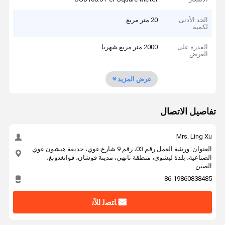
الحد الأدنى
20 متر مربع
لكمية
القدرة على
2000 متر مربع شهريا
العرض
عرض المزيد
تفاصيل الاتصال
Mrs. Ling Xu
العنوان: ورشة العمل رقم 03، رقم 9 شارع غوي، حديقة هيشون غوي
الصناعية، بلدة ليشوي، منطقة نانهي، مدينة فوشان، قوانغدونغ،
الصين
86-19860838485
ﺎﺘﺼﻟ ﺍﻶﻧ