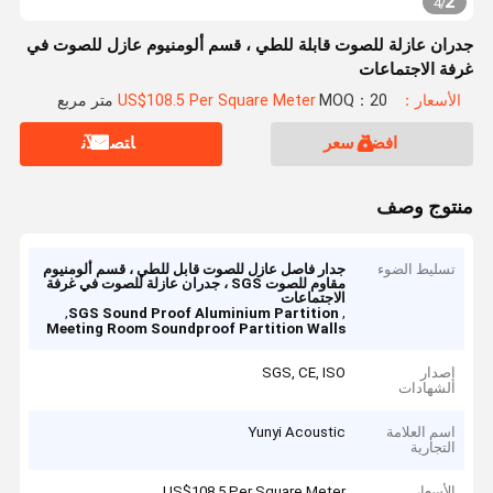
2
4
/
جدران عازلة للصوت قابلة للطي ، قسم ألومنيوم عازل للصوت في
غرفة الاجتماعات
الأسعار：US$108.5 Per Square Meter
MOQ：20 متر مربع
افضل سعر
ﺎﺘﺼﻟ ﺍﻶﻧ
منتوج وصف
تسليط الضوء
جدار فاصل عازل للصوت قابل للطي ، قسم ألومنيوم
مقاوم للصوت SGS ، جدران عازلة للصوت في غرفة
الاجتماعات
,
,
SGS Sound Proof Aluminium Partition
Meeting Room Soundproof Partition Walls
إصدار
SGS, CE, ISO
الشهادات
اسم العلامة
Yunyi Acoustic
التجارية
الأسعار
US$108.5 Per Square Meter