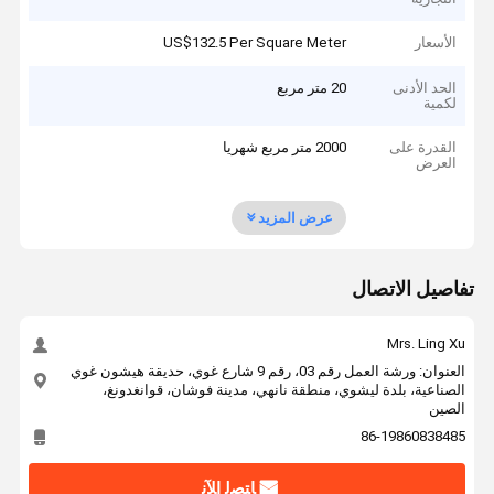
الأسعار
US$132.5 Per Square Meter
الحد الأدنى
20 متر مربع
لكمية
القدرة على
2000 متر مربع شهريا
العرض
عرض المزيد
تفاصيل الاتصال
Mrs. Ling Xu
العنوان: ورشة العمل رقم 03، رقم 9 شارع غوي، حديقة هيشون غوي
الصناعية، بلدة ليشوي، منطقة نانهي، مدينة فوشان، قوانغدونغ،
الصين
86-19860838485
ﺎﺘﺼﻟ ﺍﻶﻧ