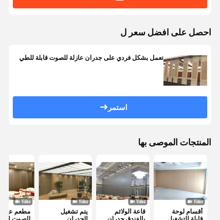
احصل على افضل سعر ل
تعمل بشكل فردي على جدران عازلة للصوت قابلة للطي
استمر
المنتجات الموصى بها
أقسام لوحة
قاعة الولائم
يتم تشغيل
مطعم عازل
قابلة للتشغيل
بالفندق جدران
الجدران
للصوت انزلا