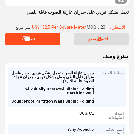
2
4
/
تعمل بشكل فردي على جدران عازلة للصوت قابلة للطي
الأسعار：US$132.5 Per Square Meter
MOQ：20 متر مربع
افضل سعر
ﺎﺘﺼﻟ ﺍﻶﻧ
منتوج وصف
تسليط الضوء
جدران عازلة للصوت تعمل بشكل فردي ، جدار فاصل
منزلق قابل للطي يعمل بشكل فردي ، جدران عازلة
للصوت قابلة للانزلاق
,
Individually Operated Sliding Folding
Partition Wall
,
Soundproof Partition Walls Sliding Folding
إصدار
SGS, CE
الشهادات
اسم العلامة
Yunyi Acoustic
التجارية