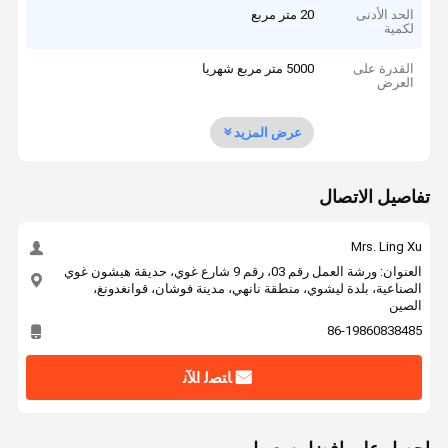
الحد الأدنى
20 متر مربع
لكمية
القدرة على
5000 متر مربع شهريا
العرض
عرض المزيد
تفاصيل الاتصال
Mrs. Ling Xu
العنوان: ورشة العمل رقم 03، رقم 9 شارع غوي، حديقة هيشون غوي
الصناعية، بلدة ليشوي، منطقة نانهي، مدينة فوشان، قوانغدونغ،
الصين
86-19860838485
ﺎﺘﺼﻟ ﺍﻶﻧ