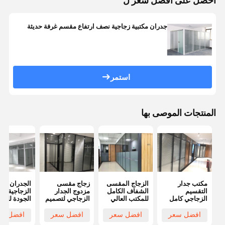
احصل على افضل سعر ل
جدران مكتبية زجاجية نصف ارتفاع مقسم غرفة حديثة
استمر
المنتجات الموصى بها
مكتب جدار
الزجاج المقسى
زجاج مقسى
الجدران
التقسيم
الشفاف الكامل
مزدوج الجدار
الزجاجية عال
الزجاجي كامل
للمكتب العالي
الزجاجي لتصميم
الجودة للمك
الارتفاع مكتب
قسم زجاجي
تقسيم الزجاج
زجاج واحد ل
جدار التقسيم
فرملس
المكتبي
المكاتب
افضل سعر
افضل سعر
افضل سعر
افضل سع
الثابت مع