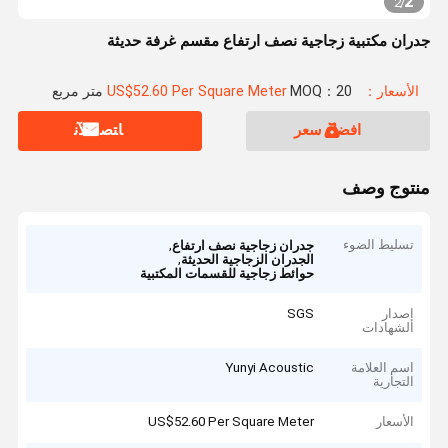
2
2
/
جدران مكتبية زجاجية نصف ارتفاع مقسم غرفة حديثة
الأسعار：US$52.60 Per Square Meter
MOQ：20 متر مربع
افضل سعر
ﺎﺘﺼﻟ ﺍﻶﻧ
منتوج وصف
تسليط الضوء
,
جدران زجاجية نصف ارتفاع
,
الجدران الزجاجية الحديثة
حوائط زجاجية للقسمات المكتبية
إصدار
SGS
الشهادات
اسم العلامة
Yunyi Acoustic
التجارية
الأسعار
US$52.60 Per Square Meter