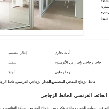
 يوم
L / C ، D / A ،  ، ويسترن
ي جرام
أثاث تجاري
إطار التقسيم:
حاجز زجاجي بإطار من الألومنيوم
سمك:
زجاج ملون
أنواع:
حائط الزجاج المعدني المخصص,الجدار الزجاجي الفرنسي,حائط الزجا
الحائط الفرنسي الحائط الزجاجي
ط غير المقاوم للحمل ، والذي يتكون من الزجاج المقاوم ، سبيكة التيتانيوم وال