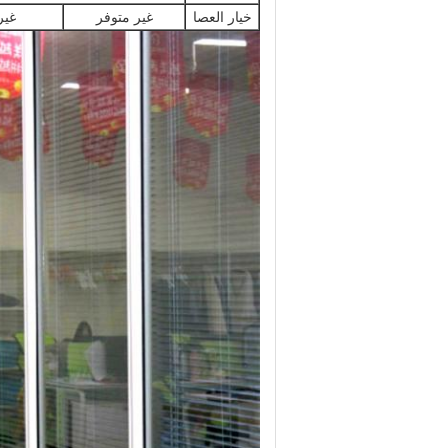
خيار العصا
غير متوفر
غير