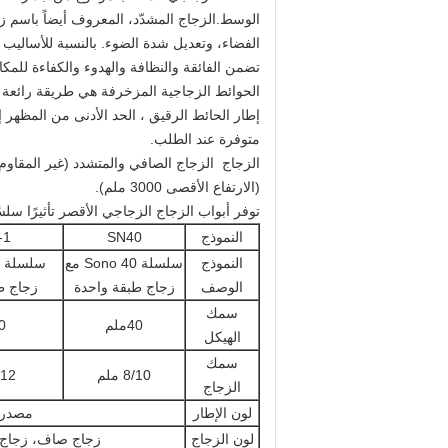
الوسط.
الزجاج المشدّد، المعروف أيضاً باس
الفضاء، وتعديل شدة الضوء. بالنسبة للأساليب 
تضمن الفائقة والنظافة والهدوء والكفاءة للمكا
الحوائط الزجاجية المزخرفة هي طريقة رائعة 
متوفرة عند الطلب.
(الارتفاع الأقصى 3000 ملم).
توفر أبواب الزجاج الزجاجي الأقصر تأثيرًا سلسًا. العرض الافتراضي هو 900 مم. يمكنك اختيار الأبوا
النموذج
SN40
-1
النموذج
سلسلة Sono 40 مع
الوصف
زجاج طبقة واحدة
زجاج ط
سمك
40ملم
80
الهيكل
سمك
8/10 ملم
0/12
الزجاج
لون الإطار
مصدري
لون الزجاج
زجاج صاف، زجاج 