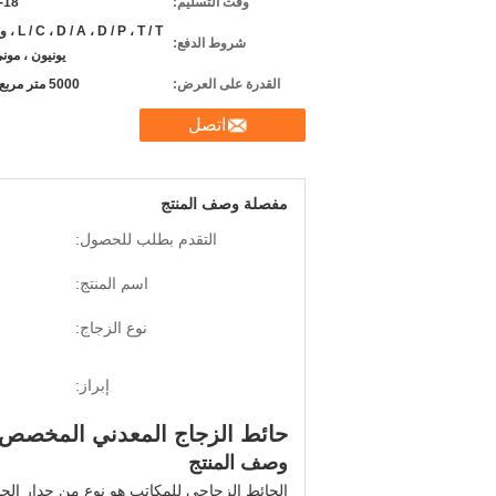
وقت التسليم:
12-18
D / P ، T / T
شروط الدفع:
يونيون ، مون
القدرة على العرض:
5000 متر مربع شهريا
اتصل
مفصلة وصف المنتج
التقدم بطلب للحصول:
اسم المنتج:
نوع الزجاج:
إبراز:
حائط الزجاج المعدني المخصص 
وصف المنتج
الحائط الزجاجي للمكاتب هو نوع من جدار الحائ