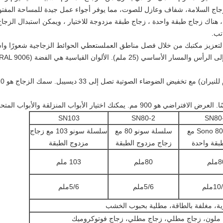
م زجاج السلامة، شفاف وعازل للصوت، مما يوفر أجواء عمل جيدة للمساحة الم
، هناك زجاج طبقة واحدة ، زجاج طبقة مزدوجة للاختيار ، ويمكن استبدال الزجاج
تب.
لتعزيز مكتبك من خلال فصل مناطق العملستعطي الحوائط الزجاجية شعورًا واسعً
ب المنزلقة والأبواب المتحركة وأبواب الربيع الأرضية.
SN103
SN80-2
SN80
سلسلة Sono 80 مع
سلسلة سونو 80 مع
سلسلة سونو 103 مع زجاج
بقة واحدة
زجاج مزدوج الطبقة
مزدوج الطبقة
ملم
80ملم
103 ملم
1ملم
5/6ملم
5/6ملم
ة، مغلفة بالطاقة، مطلية بحبوب الخشب
ملون، زجاج مطلي، زجاج مطلي، زجاج فوتوكروميك