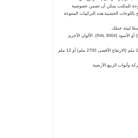
فتوحة للمكتب.يمكن أن تضمن خصوصية
 باللوحات الخشبية.
هذه التركيبات المتنوعة
ا لبيئة عملك.
إطار الحائط الرقيق ، الحد الأدنى من المظهر إلى الرأس والمسار الأساسي (25 ملم). الألوان القياسية هي الفضة (RAL 9006) أو الأسود (RAL 9004). الألوان الأخرى
الزجاج ‬ الزجاج الصافي والمتشدد (غير المقاوم للنيران) مع تخفيض الضوضاء الصوتية تصل إلى 33 ديسيبل. سمك الزجاج هو 10 ملم (الارتفاع الأقصى 2700 ملم) أو 12 ملم