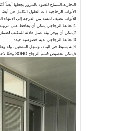
التجارية.السماح للضوء بالمرور يجعلها أيضاً أكث
الأبواب الزجاجية ذات الطول الكامل هي أيضًا 
للأبواب تضيف لمسة من الدرجة إلى الانتهاء ال
1الحائط الزجاجي يمكن أن يحافظ على مرونة منطقة الاستخدام.
2يمكن أن يوفر بيئة عمل هادئة للمكتب لضمان عدم إزعاج الموظفين أثناء العمل.
3الحائط الزجاجي لديه خصوصية جيدة
4إنه بسيط في البناء، وسهل التشغيل، وله وظيفة حماية البيئة، والتي يمكن إعادة استخدامها مرات عديدة.
5يمكن تخصيص قسم الزجاج SONO وفقًا لاحتياجاتك المختلفة.