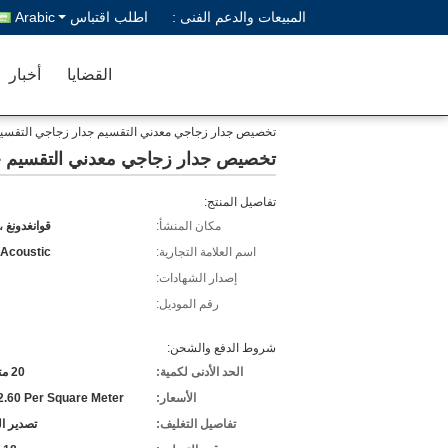
المبيعات والدعم الفنى :
اطلب اقتباس
Arabic
القضايا
أخبار
تخصيص جدار زجاجي معدني التقسيم جدار زجاجي التقسي
تخصيص جدار زجاجي معدني التقسيم ج
تفاصيل المنتج:
مكان المنشأ:
قوانغدونغ ،
اسم العلامة التجارية:
 Acoustic
إصدار الشهادات:
رقم الموديل:
شروط الدفع والشحن:
الحد الأدنى لكمية:
20 متر مربع
الأسعار:
.60 Per Square Meter
تفاصيل التغليف:
تصدير ا