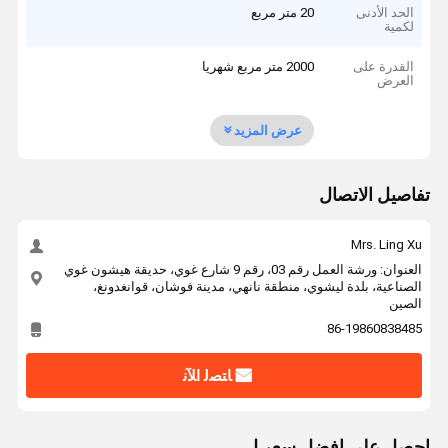
الحد الأدنى
20 متر مربع
لكمية
القدرة على
2000 متر مربع شهريا
العرض
عرض المزيد
تفاصيل الاتصال
Mrs. Ling Xu
العنوان: ورشة العمل رقم 03، رقم 9 شارع غوي، حديقة هيشون غوي
الصناعية، بلدة ليشوي، منطقة نانهي، مدينة فوشان، قوانغدونغ،
الصين
86-19860838485
ﺎﺘﺼﻟ ﺍﻶﻧ
احصل على افضل سعر ل