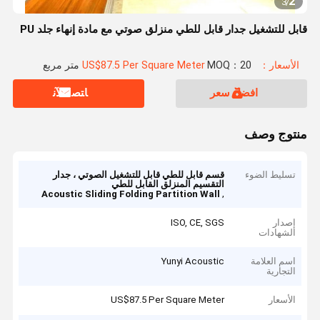
2
3
/
قابل للتشغيل جدار قابل للطي منزلق صوتي مع مادة إنهاء جلد PU
الأسعار：US$87.5 Per Square Meter
MOQ：20 متر مربع
افضل سعر
ﺎﺘﺼﻟ ﺍﻶﻧ
منتوج وصف
تسليط الضوء
قسم قابل للطي قابل للتشغيل الصوتي ، جدار
التقسيم المنزلق القابل للطي
,
Acoustic Sliding Folding Partition Wall
إصدار
ISO, CE, SGS
الشهادات
اسم العلامة
Yunyi Acoustic
التجارية
الأسعار
US$87.5 Per Square Meter