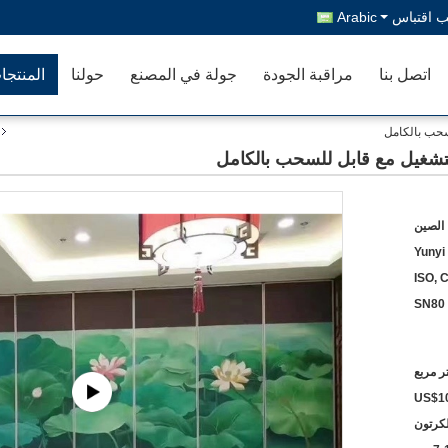
 اقتباس
Arabic
اتصل بنا
مراقبة الجودة
جولة في المصنع
حولنا
المنتجا
لسحب بالكامل
للتشغيل مع قابل للسحب بالكامل
 الصين
Yunyi
ISO, 
SN80
US$10
لكرتون