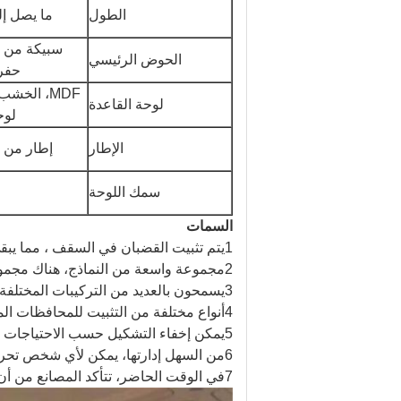
الطول
ما يصل إلى 4 أ
سبيكة من ا
الحوض الرئيسي
حفر
MDF، الخشب المقارن،
لوحة القاعدة
لوحا
الإطار
إطار من ا
سمك اللوحة
السمات
1يتم تثبيت القضبان في السقف ، مما يبقي الأرض خالية من أي عقبات. يتم استخدام سقف كاذب ، تم تصميمه خصيصًا لوضع جدار متحرك.
2مجموعة واسعة من النماذج، هناك مجموعة كبيرة من التشطيبات المختلفة للاختيار من بينها.
3يسمحون بالعديد من التركيبات المختلفة، من الأجزاء الخرسانية الزجاجية إلى الأبواب.
4أنواع مختلفة من التثبيت للمحافظات المتنقلة: تلسكوبية، مشبك، أو ربط.
5يمكن إخفاء التشكيل حسب الاحتياجات
6من السهل إدارتها، يمكن لأي شخص تحريكها وتعلم اتباع الإشارات البسيطة المرسلة من المصنع.
7في الوقت الحاضر، تتأكد المصانع من أن المنتج الذي تنتجه منخفض الصيانة.