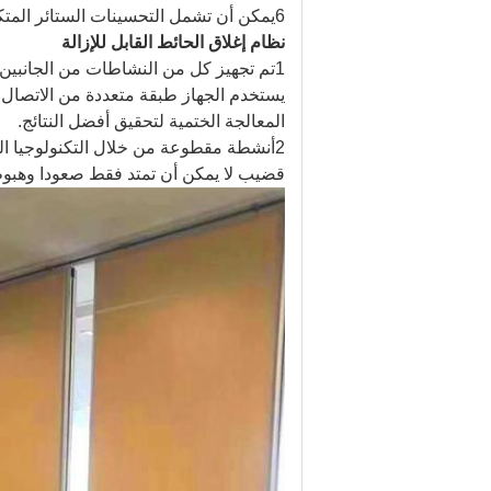
6يمكن أن تشمل التحسينات الستائر المتكاملة الآلية أو الزجاج السحري القابل للتبديل للحصول على خصوصية فورية.
نظام إغلاق الحائط القابل للإزالة
1تم تجهيز كل من النشاطات من الجانبين الأيسر واليمين من الحدود مع جهاز ختم الإطار المنحني / المنحني.
يستخدم الجهاز طبقة متعددة من الاتصال 
المعالجة الختمية لتحقيق أفضل النتائج.
2أنشطة مقطوعة من خلال التكنولوجيا ا
قضيب لا يمكن أن تمتد فقط صعودا وهبوطا 