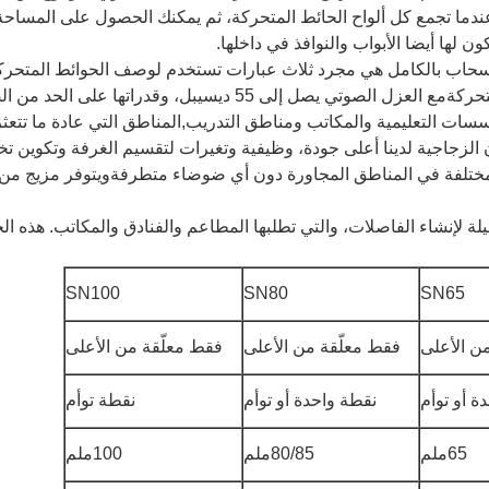
 تجمع كل ألواح الحائط المتحركة، ثم يمكنك الحصول على المساحة الكبيرة
ن لها أيضا الأبواب والنوافذ في داخلها.
عالية وسهلة التشغيل أنظمة التقسيم المتحركةمع العزل الصوتي يصل إل
سات التعليمية والمكاتب ومناطق التدريب,المناطق التي عادة ما تتعثر 
ن الزجاجية لدينا أعلى جودة، وظيفية وتغيرات لتقسيم الغرفة وتكوين
ختلفة في المناطق المجاورة دون أي ضوضاء متطرفةويتوفر مزيج من الا
ة لإنشاء الفاصلات، والتي تطلبها المطاعم والفنادق والمكاتب. هذه 
SN100
SN80
SN65
ن الأعلى
فقط معلّقة من الأعلى
فقط معلّقة من الأعلى
ة أو توأم
نقطة واحدة أو توأم
نقطة توأم
65ملم
80/85ملم
100ملم