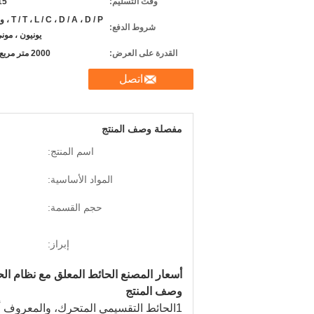
وقت التسليم:
7-15
D / A ، D / P
شروط الدفع:
يونيون ، مون
القدرة على العرض:
2000 متر مربع شهريا
اتصل
مفصلة وصف المنتج
اسم المنتج:
المواد الأساسية:
حجم القسمة:
إبراز:
أسعار المصنع الحائط المعلق مع نظام الح
وصف المنتج
1الحائط التقسيمي المتحرك، والمعروف أ