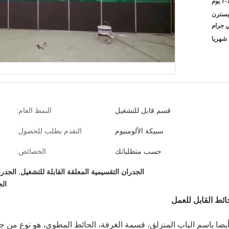
 يوم
T / T ، L / C ،  ، ويسترن
ي جرام
قسم قابل للتشغيل
النمط العام:
سبيكة الألومنيوم
التقدم بطلب للحصول:
حسب متطلباتك
الخصائص:
الجدران التقسيمية المعلقة القابلة للتشغيل
,
الجدرا
الج
ائط القابل للعمل
يضا باسم الباب المنزلق، قسمة الغرفة، الحائط المطوي، هو نوع من ج