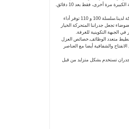
 مرة أخرى، فقط بعد 10 دقائق.
2-تشغيل فردي، معزول صوتيا، قابلة للانسحاب بالكامل هي مجرد ثلاث عبارات تستخدم لوصف الحوائط المتحركة لدينا.سلسلة 100 و 110 توفر أداء
ى 55 ديسيبل، وقدراتها على الحد من الضوضاء تجعل جدراننا المتحركة الخيار
في الجبهة التكوينية للغرفة.
 تخطيط متعدد الوظائف.خصائص العزل
نفتاح والشفافية أيضا مع العناصر
الجدران تستخدم بشكل متزايد من قبل