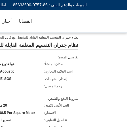
المبيعات والدعم الفنى :
86-0757-85633690
اطلب
القضايا
أخبار
نظام جدران التقسيم المعلقة القابلة للتشغيل مع قابل ل
نظام جدران التقسيم المعلقة القابلة 
تفاصيل المنتج:
مكان المنشأ:
قوانغدونغ ،
اسم العلامة التجارية:
 Acoustic
إصدار الشهادات:
CE, SGS
رقم الموديل:
شروط الدفع والشحن:
الحد الأدنى لكمية:
20 متر مربع
الأسعار:
8.5 Per Square Meter
تفاصيل التغليف:
تصدير ا