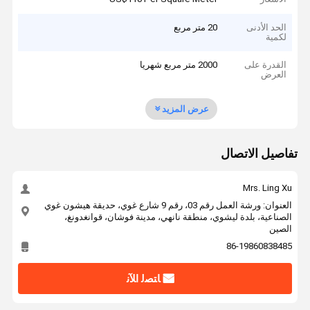
الحد الأدنى
20 متر مربع
لكمية
القدرة على
2000 متر مربع شهريا
العرض
عرض المزيد
تفاصيل الاتصال
Mrs. Ling Xu
العنوان: ورشة العمل رقم 03، رقم 9 شارع غوي، حديقة هيشون غوي
الصناعية، بلدة ليشوي، منطقة نانهي، مدينة فوشان، قوانغدونغ،
الصين
86-19860838485
ﺎﺘﺼﻟ ﺍﻶﻧ