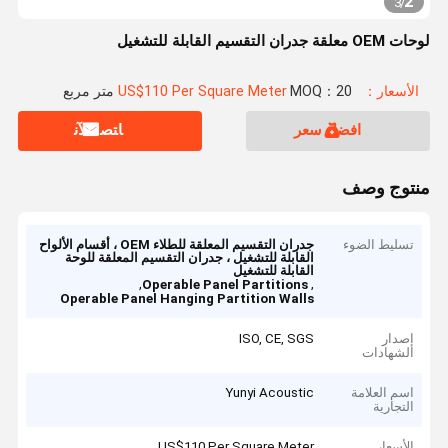
2
3
/
لوحات OEM معلقة جدران التقسيم القابلة للتشغيل
الأسعار：US$110 Per Square Meter
MOQ：20 متر مربع
افضل سعر
ﺎﺘﺼﻟ ﺍﻶﻧ
منتوج وصف
تسليط الضوء
جدران التقسيم المعلقة للطلاء OEM ، أقسام الألواح
القابلة للتشغيل ، جدران التقسيم المعلقة للوحة
القابلة للتشغيل
,
,
Operable Panel Partitions
Operable Panel Hanging Partition Walls
إصدار
ISO, CE, SGS
الشهادات
اسم العلامة
Yunyi Acoustic
التجارية
الأسعار
US$110 Per Square Meter