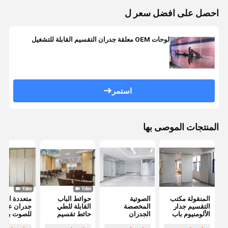
احصل على افضل سعر ل
لوحات OEM معلقة جدران التقسيم القابلة للتشغيل
استمر
المنتجات الموصى بها
المنقولة مكتب
الصوتية
حوائط الباب
متعددة الأغ
التقسيم جدار
المخصصة
القابلة للطي
جدران عازلة
الألومنيوم باب
الجدران
حائط تقسيم
للصوت بدون
الإطار لغرفة
الزجاجية الحديثة
خشبي حائط
إطار من