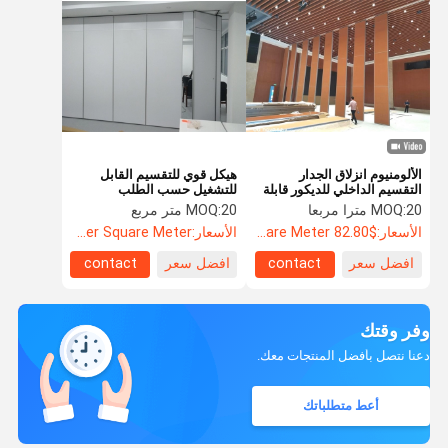
الألومنيوم انزلاق الجدار
هيكل قوي للتقسيم القابل
التقسيم الداخلي للديكور قابلة
للتشغيل حسب الطلب
للتشغيل مع سماكة لوحة 100
20 مترا مربعا
MOQ:
20 متر مربع
MOQ:
مم
الأسعار:
$82.80 Per Square Meter
الأسعار:
US$105.8 Per Square Meter
افضل سعر
contact
افضل سعر
contact
وفر وقتك
دعنا نتصل بأفضل المنتجات معك.
أعط متطلباتك