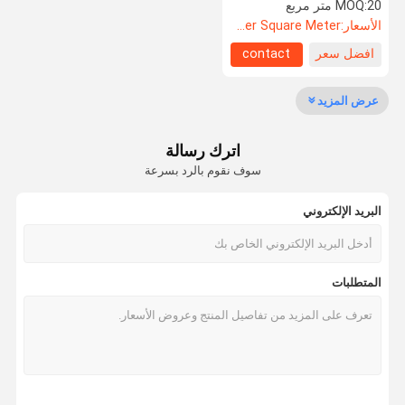
للسحب بالكامل
20 متر مربع
MOQ:
الأسعار:
US$108.5 Per Square Meter
افضل سعر
contact
مراقبة الجودة
اتصل بنا
أخبار
القضايا
عرض المزيد
اترك رسالة
سوف نقوم بالرد بسرعة
اطلب اقتباس
البريد الإلكتروني
باب مضاد للصوت
باب عازل للصوت
المتطلبات
باب معزول من الضوضاء
الباب المقاوم للنار
باب مقاوم للنار