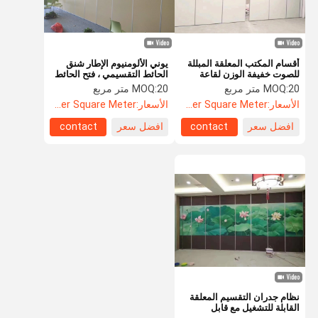
أقسام المكتب المعلقة المبللة
يوني الألومنيوم الإطار شنق
للصوت خفيفة الوزن لقاعة
الحائط التقسيمي ، فتح الحائط
الولائم
الخشبي للقاعة
20 متر مربع
MOQ:
20 متر مربع
MOQ:
الأسعار:
US$88.5 Per Square Meter
الأسعار:
US$105.5 Per Square Meter
افضل سعر
contact
افضل سعر
contact
المنزل
المنتجات
حولنا
جولة في
المصنع
نظام جدران التقسيم المعلقة
القابلة للتشغيل مع قابل