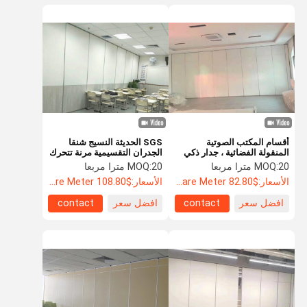
أقسام المكتب الصوتية
SGS الحديثة النسيج شنقا
المنقولة الفضائية ، جدار ذكي
الجدران التقسيمية مرنة تتحرك
قابل للطي عازل للصوت
الضوضاء والدليل على المدرسة
20 مترا مربعا
MOQ:
20 مترا مربعا
MOQ:
الأسعار:
$82.80 Per Square Meter
الأسعار:
$108.80 Per Square Meter
افضل سعر
contact
افضل سعر
contact