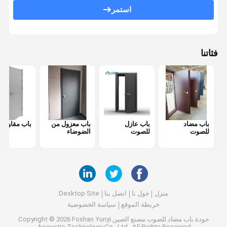
باب مضاد للحريق
استمر
جدار التقسيم المنقول
قسم الحائط القابل للعمل
فئاتنا
مقسم غرفة معلقة
غرفه هاتفية عازلة للصوت
صندوق اجتماعات المكتب
باب مضاد
باب عازل
باب معزول من
باب مقاوم لل
غطاء المكتب المتحرك
للصوت
للصوت
الضوضاء
جدار زجاجي للمكتب
منزل
حول نا
اتصل بنا
Desktop Site
خريطة الموقع
سياسة الخصوصية
جودة
باب مضاد للصوت
مصنع الصين.Copyright © 2026 Foshan Yunyi
Acoustic Technology Co., Ltd.. All Rights Reserved.