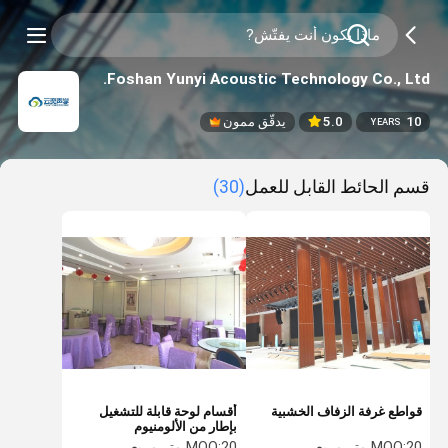
Foshan Yunyi Acoustic Technology Co., Ltd.
10
5.0
يدقّق ممون
YEARS
قسم الحائط القابل للعمل
(30)
قواطع غرفة الزفاف الخشبية
أقسام لوحة قابلة للتشغيل
بإطار من الألومنيوم
20 متر مربع
MOQ:
20 متر مربع
MOQ: