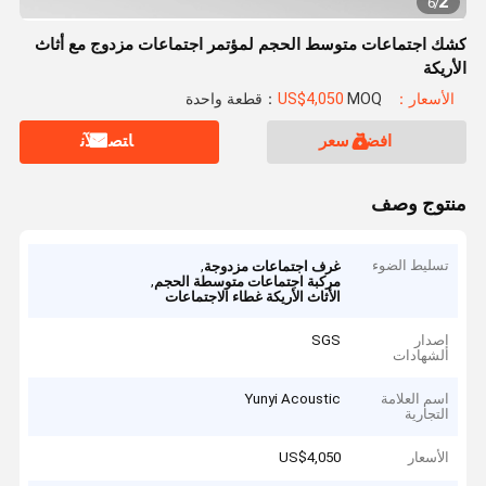
2
6
/
كشك اجتماعات متوسط الحجم لمؤتمر اجتماعات مزدوج مع أثاث
الأريكة
الأسعار：US$4,050
MOQ：قطعة واحدة
افضل سعر
ﺎﺘﺼﻟ ﺍﻶﻧ
منتوج وصف
تسليط الضوء
,
غرف اجتماعات مزدوجة
,
مركبة اجتماعات متوسطة الحجم
الأثاث الأريكة غطاء الاجتماعات
إصدار
SGS
الشهادات
اسم العلامة
Yunyi Acoustic
التجارية
الأسعار
US$4,050