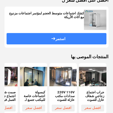
احصل على افضل سعر ل
كشك اجتماعات متوسط الحجم لمؤتمر اجتماعات مزدوج
مع أثاث الأريكة
استمر
المنتجات الموصى بها
جراب اجتماع
220V 110V
كبسولة
صمت شخصي
زجاجي شفاف
سدادات مكتب
اجتماعات خاصة
اجتماع جرا
عازل للصوت
عازلة للصوت
للمكتب تتسع لـ
العمل قرنة ق
4 أشخاص
للفك للمكت
افضل سعر
افضل سعر
افضل سعر
افضل سع