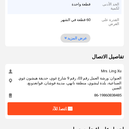
الحد الأدنى
قطعة واحدة
لكمية
القدرة على
60 قطعة في الشهر
العرض
عرض المزيد
تفاصيل الاتصال
Mrs. Ling Xu
العنوان: ورشة العمل رقم 03، رقم 9 شارع غوي، حديقة هيشون غوي
الصناعية، بلدة ليشوي، منطقة نانهي، مدينة فوشان، قوانغدونغ،
الصين
86-19860838485
ﺎﺘﺼﻟ ﺍﻶﻧ