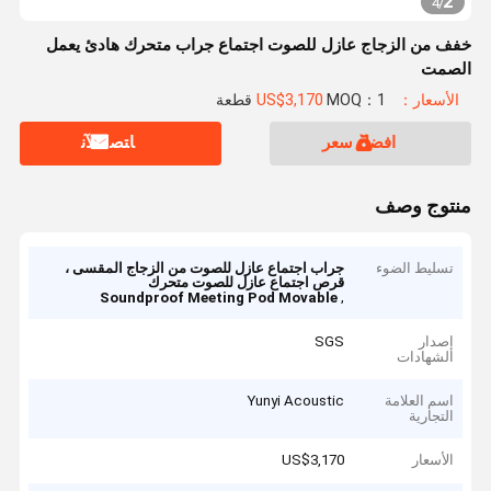
2
4
/
خفف من الزجاج عازل للصوت اجتماع جراب متحرك هادئ يعمل
الصمت
الأسعار：US$3,170
MOQ：1 قطعة
افضل سعر
ﺎﺘﺼﻟ ﺍﻶﻧ
منتوج وصف
تسليط الضوء
جراب اجتماع عازل للصوت من الزجاج المقسى ،
قرص اجتماع عازل للصوت متحرك
,
Soundproof Meeting Pod Movable
إصدار
SGS
الشهادات
اسم العلامة
Yunyi Acoustic
التجارية
الأسعار
US$3,170