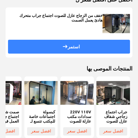
خفف من الزجاج عازل للصوت اجتماع جراب متحرك
هادئ يعمل الصمت
استمر
المنتجات الموصى بها
جراب اجتماع
220V 110V
كبسولة
صمت شخصي
زجاجي شفاف
سدادات مكتب
اجتماعات خاصة
اجتماع جرا
عازل للصوت
عازلة للصوت
للمكتب تتسع لـ
العمل قرنة ق
4 أشخاص
للفك للمكت
افضل سعر
افضل سعر
افضل سعر
افضل سع