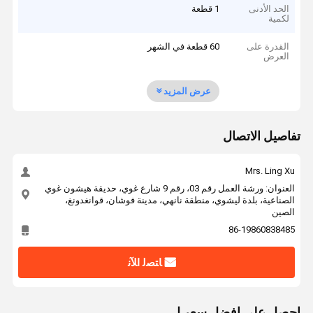
الحد الأدنى
1 قطعة
لكمية
القدرة على
60 قطعة في الشهر
العرض
عرض المزيد
تفاصيل الاتصال
Mrs. Ling Xu
العنوان: ورشة العمل رقم 03، رقم 9 شارع غوي، حديقة هيشون غوي
الصناعية، بلدة ليشوي، منطقة نانهي، مدينة فوشان، قوانغدونغ،
الصين
86-19860838485
ﺎﺘﺼﻟ ﺍﻶﻧ
احصل على افضل سعر ل