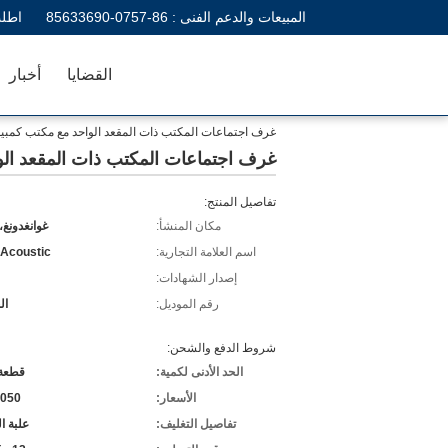
المبيعات والدعم الفنى :
86-0757-85633690
اطلب
القضايا
أخبار
غرف اجتماعات المكتب ذات المقعد الواحد مع مكتب كمبي
غرف اجتماعات المكتب ذات المقعد الو
تفاصيل المنتج:
مكان المنشأ:
غوانغدونغ،
اسم العلامة التجارية:
 Acoustic
إصدار الشهادات:
رقم الموديل:
ال
شروط الدفع والشحن:
الحد الأدنى لكمية:
قطعة 
الأسعار:
,050
تفاصيل التغليف:
علبة ا