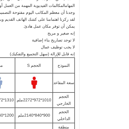
المهامالمكالمات الفيديوية المهمة من العمل 
وجدنا أن معظم المكاتب اليوم مفتوحة التصميم،
لقد ركزنا اهتمامنا على كشك الهاتف القديم وبع
يمكن أن توفر مكان عمل هادئ.
إنه صغير و مريح
لا توجد تصاريح بناء إضافية
لا يجب توظيف عمال
إنه قابل للإزالة (سهل التجميع والتفكيك)
النموذج
الحجم S
مق
سعة المقاعد
الحجم
1010*972*2272ملم
1310*1472*2272ملم
الخارجي
الحجم
900*840*2140ملم
1200*1340*2140ملم
الداخلي
منطقة