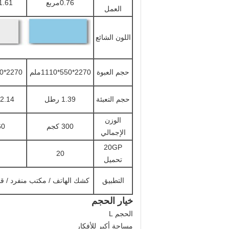
0.76مربع
1.61 متر مرب
العمل
اللون الشائع
حجم العبوة
2270*550*1110ملم
2270*850*1110ملم
حجم التعبئة
1.39 رطل
2.14سي بي إم
الوزن
300 كجم
460
الإجمالي
20GP
20
تحميل
التطبيق
كشك الهاتف / مكتب منفرد / قاع
خيار الحجم
الحجم L
مساحة أكبر للأفكار