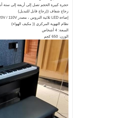
حجرة كبيرة الحجم تصل إلى أربعة إلى ستة أ
زجاج شفاف ((زجاج قابل للتبديل)
إضاءة LED ثلاثية التروس ، مصدر 220V / 110V مع واجهة USB واجهة الشبكة
نظام التهوية المركزي (( مكيف الهواء)
السعة: 4 أشخاص
الوزن: 650 كجم