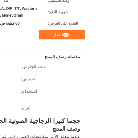
وقت التسليم:
12 - 25 يوما
/A، D/P، T/T، Western
شروط الدفع:
n، MoneyGram
القدرة على العرض:
60 قطعة في الشهر
اتصل
مفصلة وصف المنتج
سعة الجلوس:
تخصص:
استخدام:
إبراز:
حجما كبيرا الزجاجية الصوتية الج
وصف المنتج
عندما يتعلق الأمر بمفاوضات العمل، فمن غير