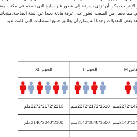
أو الإنترنت يمكن أن تؤدي بسرعة إلى شعور غير سارة التي تضخم في مكتب مفت
 مما يجعل من الصعب العثور على غرفة هادئة بعيدا عن البيئة الصاخبة.منتجاتنا
د بعض التعديلات وجدنا أنه يمكن أن يطابق جميع المتطلبات التي كانت لدينا
اس M
الحجم L
الحجم XL
1610*2172*2272ملم
2210*2172*2272ملم
1500*2040*2140ملم
2100*2040*2140ملم