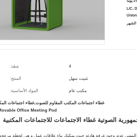
L/C، D
Unio
4
مَنفَذ:
تثبيت سهل
المنتج:
مكتب عام
المواد الأساسية:
غطاء اجتماعات المكتب المقاوم للصوت,غطاء اجتماعات الم
Movable Office Meeting Pod
مهورية الصوتية غطاء الاجتماعات للاجتماعات المكتبية
 المهني عدم وجود غرفة هادئة حيث يمكنك بناء علاقات عمل.و هي لحظة مزعجة 