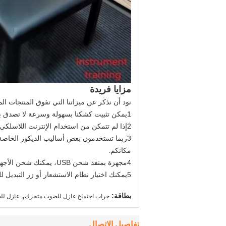
مزايا فريدة
نود أن نذكر عن ميزاتنا التي تفوق المنتجات ال
1يمكن تثبيت كشكنا بسهولة وسرعة لا تصدق بدون استخدام مفك المسامير خلال 15 دقيقة بواسطة اثنين من الموظفين الخبيثين
2إذا لم تتمكن من استخدام الإنترنت اللاسلكي في الأماكن العامة بسبب الأمن، لا تقلق، لدينا واجهة كابل مجهزة في المقبس الكهربائي.
3ربما تستخدمون بعض أساليب الديكور الخاصة 
مكانكم.
4مجهزة بمنفذ شحن USB، يمكنك شحن الأجهزة اللاسلكية في أي وقت.
5يمكنك اختيار نظام الاستشعار أو زر التبديل للسيطرة على الأضواء والتهوية.
,
بطاقة:
جراب اجتماع عازل للصوت متحرك
عازل لل
تفاصيل الاتصال