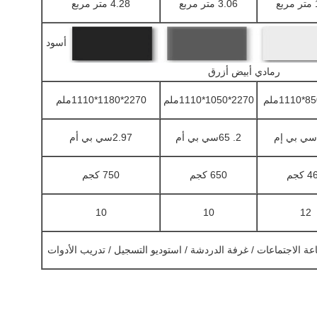
ع
3.06 متر مربع
4.28 متر مربع
أسود
رمادي أبيض أزرق
2270*1050*1110ملم
2270*1180*1110ملم
2. 65سي بي أم
2.97سي بي أم
 كجم
650 كجم
750 كجم
10
10
12
ة الاجتماعات / غرفة الدردشة / استوديو التسجيل / تدريب الأدوات