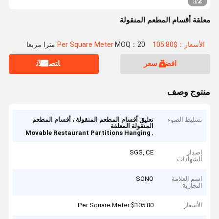
2
3
/
معلقة أقسام المطعم المنقولة
الأسعار：$105.80 Per Square Meter
MOQ：20 مترا مربعا
افضل سعر
ﺎﺘﺼﻟ ﺍﻶﻧ
منتوج وصف
تسليط الضوء
تعليق أقسام المطعم المنقولة ، أقسام المطعم
المنقولة المعلقة
,
Movable Restaurant Partitions Hanging
إصدار
SGS, CE
الشهادات
اسم العلامة
SONO
التجارية
الأسعار
$105.80 Per Square Meter