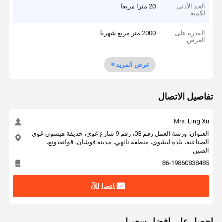
الحد الأدنى
20 مترا مربعا
لكمية
القدرة على
2000 متر مربع شهريا
العرض
عرض المزيد
تفاصيل الاتصال
Mrs. Ling Xu
العنوان: ورشة العمل رقم 03، رقم 9 شارع غوي، حديقة هيشون غوي
الصناعية، بلدة ليشوي، منطقة نانهي، مدينة فوشان، قوانغدونغ،
الصين
86-19860838485
ﺎﺘﺼﻟ ﺍﻶﻧ
احصل على افضل سعر ل