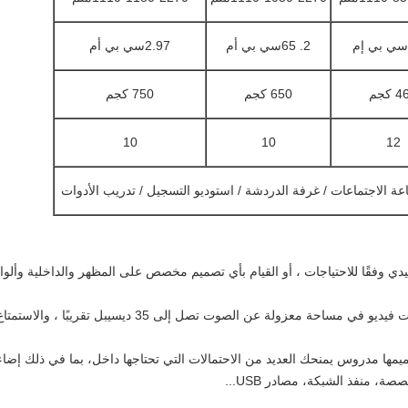
2. 65سي بي أم
2.97سي بي أم
 كجم
650 كجم
750 كجم
10
10
12
ة الاجتماعات / غرفة الدردشة / استوديو التسجيل / تدريب الأدوات
يدي وفقًا للاحتياجات ، أو القيام بأي تصميم مخصص على المظهر والداخلية وألوان
ت تصل إلى 35 ديسيبل تقريبًا ، والاستمتاع ببيئة صوتية مريحة محاطة بألواح صوتية.
 مدروس يمنحك العديد من الاحتمالات التي تحتاجها داخل، بما في ذلك إضاءة ثلا
 منفذ الشبكة، مصادر USB...