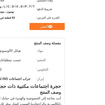
وقت التسليم:
12-25
D / P ، T / T
شروط الدفع:
يونيون ، مون
القدرة على العرض:
60 قطعة في الشهر
اتصل
مفصلة وصف المنتج
مواد:
هيكل الألومنيوم
الحجم:
حسب متطلباتك
الجلوس:
2
إبراز:
جراب اجتماعات ISO لشخصين
حجرة اجتماعات مكتبية ذات ح
وصف المنتج
أنت بحاجة إلى الخصوصية والهدوء في حياتك ال
ذلكالسرية والراحةلدينا الصمت كشك يوفر لك كل