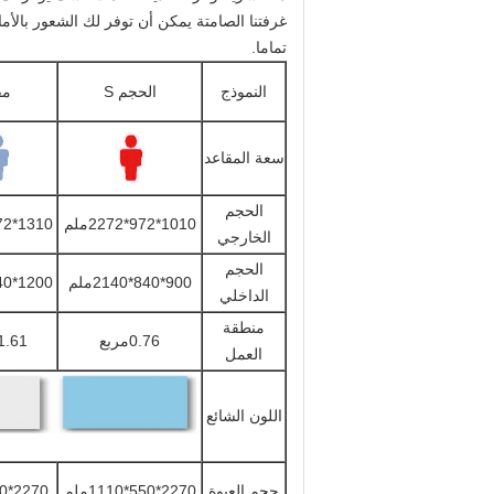
غرفتنا الصامتة يمكن أن توفر لك الشعور بالأ
تماما.
النموذج
الحجم S
مق
سعة المقاعد
الحجم
1010*972*2272ملم
1310*1472*2272ملم
الخارجي
الحجم
900*840*2140ملم
1200*1340*2140ملم
الداخلي
منطقة
0.76مربع
1.61 متر مرب
العمل
اللون الشائع
حجم العبوة
2270*550*1110ملم
2270*850*1110ملم