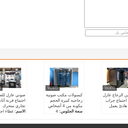
 الزجاج عازل
كبسولات مكتب صوتية
صوتي عازل لل
اجتماع جراب
زجاجية كبيرة الحجم
اجتماع قرنة أثا
هادئ يعمل
مكونة من 4 أشخاص
تجاري متحرك
سعة الجلوس:
4
الاسم:
غطاء اجت
:
2
مَنفَذ:
مختلف المقابس
عازل للصوت
م:
مكتب عام
القياسية
الحجم:
2
رة الاجتماعات
تخصص:
تثبيت سهل
التقدم بطلب لل