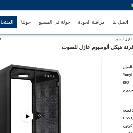
اتصل بنا
مراقبة الجودة
جولة في المصنع
حولنا
المنتجا
 الصين
Yunyi
ISO
حجم م
عة
US$3
كرتون