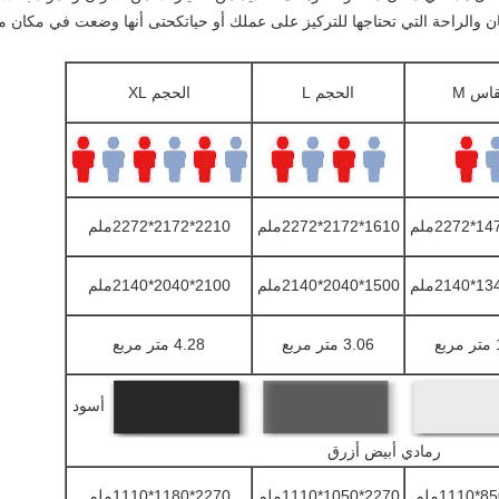
مان والراحة التي تحتاجها للتركيز على عملك أو حياتكحتى أنها وضعت في مكان 
اس M
الحجم L
الحجم XL
1610*2172*2272ملم
2210*2172*2272ملم
1500*2040*2140ملم
2100*2040*2140ملم
ع
3.06 متر مربع
4.28 متر مربع
أسود
رمادي أبيض أزرق
2270*1050*1110ملم
2270*1180*1110ملم