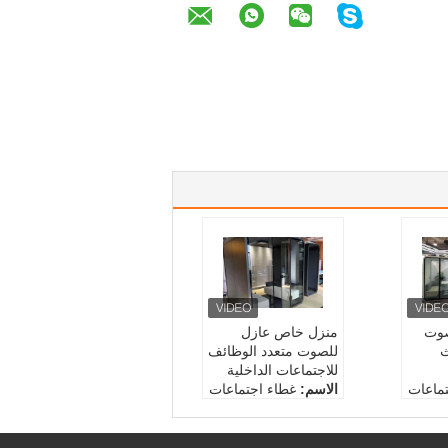
صوت
منزل خاص عازل
ث
للصوت متعدد الوظائف
للاجتماعات الداخلية
ماعات
الاسم:
غطاء اجتماعات
عازل للصوت
مواد:
الزجاج والألومنيو
حصول:
م