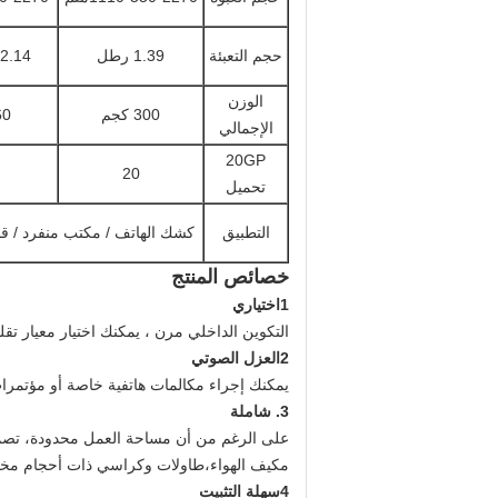
حجم التعبئة
1.39 رطل
2.14سي بي إم
الوزن
300 كجم
460
الإجمالي
20GP
20
تحميل
التطبيق
كشك الهاتف / مكتب منفرد / قاع
خصائص المنتج
1اختياري
التكوين الداخلي مرن ، يمكنك اختيار معيار تقل
2العزل الصوتي
يمكنك إجراء مكالمات هاتفية خاصة أو مؤتمرات فيديو في مساحة معزولة عن الصو
3. شاملة
على الرغم من أن مساحة العمل محدودة، تصميمها
مكيف الهواء،طاولات وكراسي ذات أحجام مخصصة،
4سهلة التثبيت