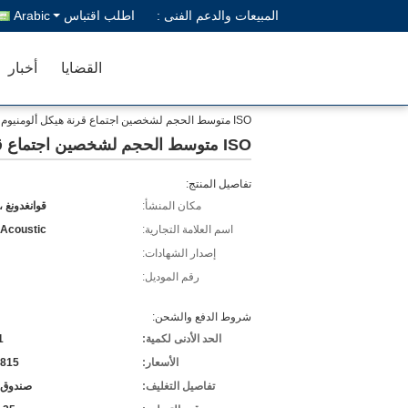
المبيعات والدعم الفنى :
اطلب اقتباس
Arabic
القضايا
أخبار
ISO متوسط ​​الحجم لشخصين اجتماع قرنة هيكل ألومنيوم عازل للصوت
ISO متوسط ​​الحجم لشخصين اجتماع قرنة هيكل ألومنيوم عازل للصوت
تفاصيل المنتج:
مكان المنشأ:
قوانغدونغ ،
اسم العلامة التجارية:
 Acoustic
إصدار الشهادات:
رقم الموديل:
شروط الدفع والشحن:
الحد الأدنى لكمية:
1 قط
الأسعار:
,815
تفاصيل التغليف:
صندوق 