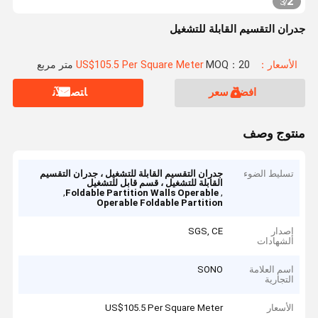
2
3
/
جدران التقسيم القابلة للتشغيل
الأسعار：US$105.5 Per Square Meter
MOQ：20 متر مربع
افضل سعر
ﺎﺘﺼﻟ ﺍﻶﻧ
منتوج وصف
تسليط الضوء
جدران التقسيم القابلة للتشغيل ، جدران التقسيم
القابلة للتشغيل ، قسم قابل للتشغيل
,
,
Foldable Partition Walls Operable
Operable Foldable Partition
إصدار
SGS, CE
الشهادات
اسم العلامة
SONO
التجارية
الأسعار
US$105.5 Per Square Meter