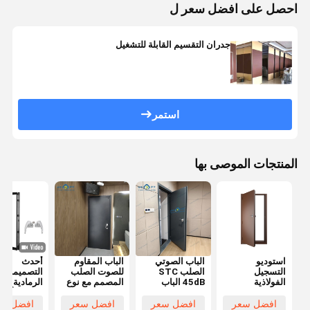
احصل على افضل سعر ل
جدران التقسيم القابلة للتشغيل
استمر
المنتجات الموصى بها
استوديو
الباب الصوتي
الباب المقاوم
أحدث
التسجيل
الصلب STC
للصوت الصلب
التصميمات
الفولاذية
45dB الباب
المصمم مع نوع
الرمادية الدا
المقاومة للصوت
الصوتي الفندق
الختم
النحتة الألوم
الباب السينما
الباب السينما
المغناطيسي
أقفال متعدد
افضل سعر
افضل سعر
افضل سعر
افضل سع