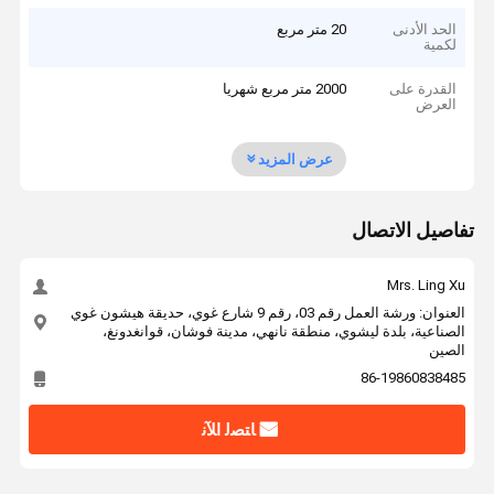
الحد الأدنى
20 متر مربع
لكمية
القدرة على
2000 متر مربع شهريا
العرض
عرض المزيد
تفاصيل الاتصال
Mrs. Ling Xu
العنوان: ورشة العمل رقم 03، رقم 9 شارع غوي، حديقة هيشون غوي
الصناعية، بلدة ليشوي، منطقة نانهي، مدينة فوشان، قوانغدونغ،
الصين
86-19860838485
ﺎﺘﺼﻟ ﺍﻶﻧ