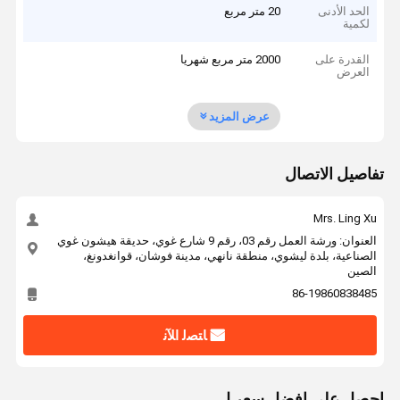
الحد الأدنى
20 متر مربع
لكمية
القدرة على
2000 متر مربع شهريا
العرض
عرض المزيد
تفاصيل الاتصال
Mrs. Ling Xu
العنوان: ورشة العمل رقم 03، رقم 9 شارع غوي، حديقة هيشون غوي
الصناعية، بلدة ليشوي، منطقة نانهي، مدينة فوشان، قوانغدونغ،
الصين
86-19860838485
ﺎﺘﺼﻟ ﺍﻶﻧ
احصل على افضل سعر ل