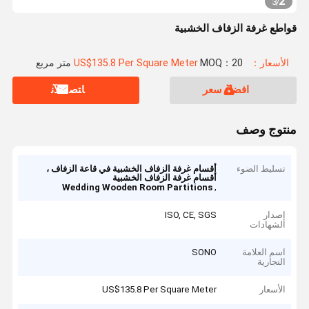
2
3
/
قواطع غرفة الزفاف الخشبية
الأسعار：US$135.8 Per Square Meter
MOQ：20 متر مربع
افضل سعر
ﺎﺘﺼﻟ ﺍﻶﻧ
منتوج وصف
تسليط الضوء
أقسام غرفة الزفاف الخشبية في قاعة الزفاف ،
أقسام غرفة الزفاف الخشبية
,
Wedding Wooden Room Partitions
إصدار
ISO, CE, SGS
الشهادات
اسم العلامة
SONO
التجارية
الأسعار
US$135.8 Per Square Meter