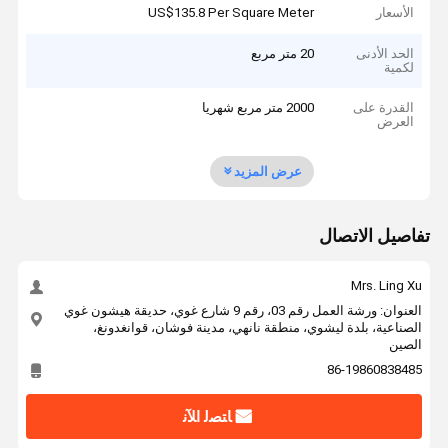
الأسعار
US$135.8 Per Square Meter
الحد الأدنى
20 متر مربع
لكمية
القدرة على
2000 متر مربع شهريا
العرض
عرض المزيد
تفاصيل الاتصال
Mrs. Ling Xu
العنوان: ورشة العمل رقم 03، رقم 9 شارع غوي، حديقة هيشون غوي
الصناعية، بلدة ليشوي، منطقة نانهي، مدينة فوشان، قوانغدونغ،
الصين
86-19860838485
ﺎﺘﺼﻟ ﺍﻶﻧ