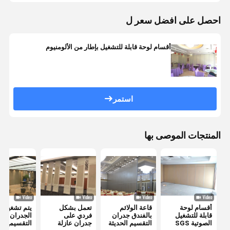
احصل على افضل سعر ل
أقسام لوحة قابلة للتشغيل بإطار من الألومنيوم
استمر
المنتجات الموصى بها
أقسام لوحة
قاعة الولائم
تعمل بشكل
يتم تشغيل
قابلة للتشغيل
بالفندق جدران
فردي على
الجدران
الصوتية SGS
التقسيم الحديثة
جدران عازلة
التقسيمية