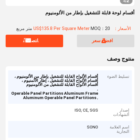
2
4
/
أقسام لوحة قابلة للتشغيل بإطار من الألومنيوم
الأسعار：US$135.8 Per Square Meter
MOQ：20 متر مربع
افضل سعر
ﺎﺘﺼﻟ ﺍﻶﻧ
منتوج وصف
تسليط الضوء
أقسام الألواح القابلة للتشغيل بإطار من الألومنيوم ،
أقسام الألواح القابلة للتشغيل ، إطار الألمنيوم ،
أقسام الألواح القابلة للتشغيل من الألومنيوم
,
Operable Panel Partitions Aluminum Frame
,
Aluminum Operable Panel Partitions
إصدار
ISO, CE, SGS
الشهادات
اسم العلامة
SONO
التجارية