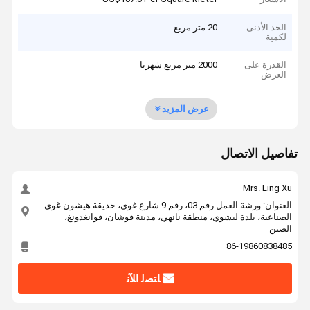
الحد الأدنى
20 متر مربع
لكمية
القدرة على
2000 متر مربع شهريا
العرض
عرض المزيد
تفاصيل الاتصال
Mrs. Ling Xu
العنوان: ورشة العمل رقم 03، رقم 9 شارع غوي، حديقة هيشون غوي
الصناعية، بلدة ليشوي، منطقة نانهي، مدينة فوشان، قوانغدونغ،
الصين
86-19860838485
ﺎﺘﺼﻟ ﺍﻶﻧ