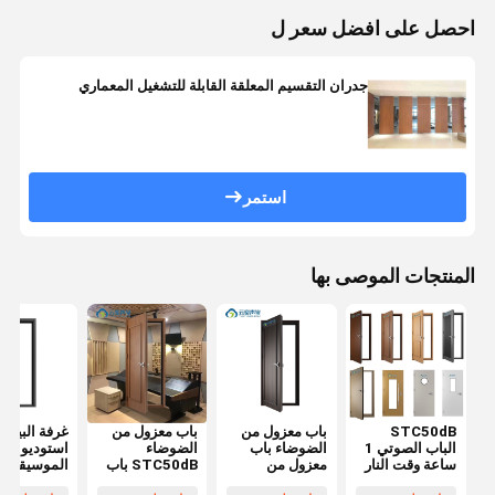
احصل على افضل سعر ل
جدران التقسيم المعلقة القابلة للتشغيل المعماري
استمر
المنتجات الموصى بها
STC50dB
باب معزول من
باب معزول من
غرفة البيانو
الباب الصوتي 1
الضوضاء باب
الضوضاء
استوديو
ساعة وقت النار
معزول من
STC50dB باب
الموسيقى غ
عزل الضوضاء
الصوت
صوتي 1 ساعة
العزل الصو