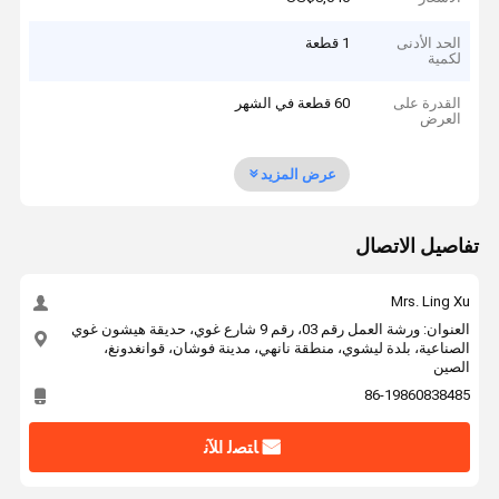
الحد الأدنى
1 قطعة
لكمية
القدرة على
60 قطعة في الشهر
العرض
عرض المزيد
تفاصيل الاتصال
Mrs. Ling Xu
العنوان: ورشة العمل رقم 03، رقم 9 شارع غوي، حديقة هيشون غوي
الصناعية، بلدة ليشوي، منطقة نانهي، مدينة فوشان، قوانغدونغ،
الصين
86-19860838485
ﺎﺘﺼﻟ ﺍﻶﻧ