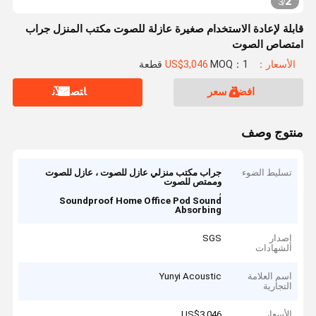
2
3
/
قابلة لإعادة الاستخدام صغيرة عازلة للصوت مكتب المنزل جراب
امتصاص الصوت
الأسعار：US$3,046
MOQ：1 قطعة
افضل سعر
ﺎﺘﺼﻟ ﺍﻶﻧ
منتوج وصف
تسليط الضوء
جراب مكتب منزلي عازل للصوت ، عازل للصوت
وممتص للصوت
,
Soundproof Home Office Pod Sound
Absorbing
إصدار
SGS
الشهادات
اسم العلامة
Yunyi Acoustic
التجارية
الأسعار
US$3,046