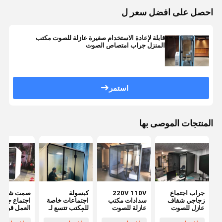
احصل على افضل سعر ل
قابلة لإعادة الاستخدام صغيرة عازلة للصوت مكتب
المنزل جراب امتصاص الصوت
استمر
المنتجات الموصى بها
جراب اجتماع
220V 110V
كبسولة
صمت شخصي
زجاجي شفاف
سدادات مكتب
اجتماعات خاصة
اجتماع جرا
عازل للصوت
عازلة للصوت
للمكتب تتسع لـ
العمل قرنة ق
4 أشخاص
للفك للمكت