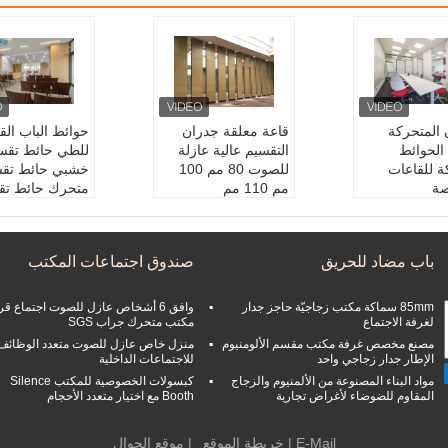
 المتحركة
قاعة معلقة جدران
حوائط الباب القا
 الحوائط
التقسيم عالية عازلة
للطي حائط تقس
ة للقاعات
للصوت 80 مم 100
خشبي حائط تقس
صة
مم 110 مم
متحرك حائط تق
لباب المنزلق
المظهر:
طلب العملاء
متحرك
جدران الحائط ا
حجم القسمة:
مخصص
النوع:
متحرك
 للصوت
ة
المنتج:
جدران ال
باب مضاد للحريق
صندوق اجتماعات المكتب
لمصفوفة ، النس
النمط العام:
أثاث المك
لمقيدة للصوت
يج ، HPL ، الخشب ، ال
اتب
المظهر:
التصاميم
لفولاذ
اسم المنتج:
جدار التق
يدية
85mm سماكة مكتب زجاجيّة حاجز جدار
وافق 6 أشخاص عازل للصوت اجتماع قر
للوح:
80/100/
سيم المنقول
سماكة اللوح:
0/
لغرفة الاجتماع
مكتب متحرك جراب SGS
110mm
مصنع مخصص غرفة مكتب مقسم الألومنيوم
منزل خاص عازل للصوت متعدد الوظائف
الإطار جدار زجاجي واحد
للاجتماعات الداخلية
مواد البناء المصنوعة من الألمنيوم والزجاج
كبسولات الخصوصية للمكتب Silence
المقاوم للضوضاء لأغراض تجارية
Booth مع اختيار متعدد الأحجام
E-Mail
|
خريطة الموقع
| موقع الجوال