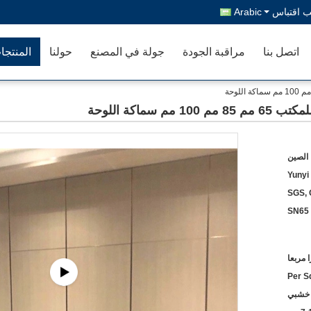
 اقتباس
Arabic
اتصل بنا
مراقبة الجودة
جولة في المصنع
حولنا
المنتجا
سماكة اللوحة
 الصين
Yunyi
SGS,
SN65
 خشبي