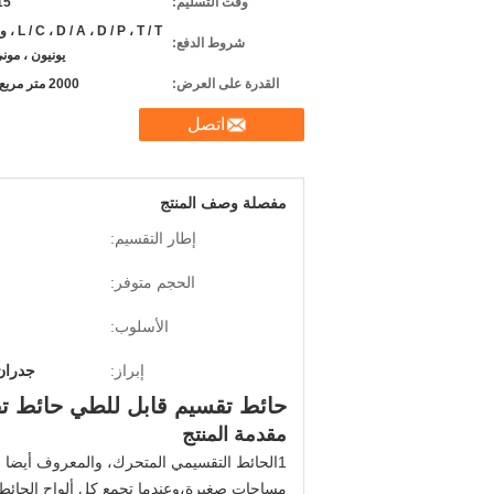
وقت التسليم:
7-15
D / P ، T / T
شروط الدفع:
يونيون ، مون
القدرة على العرض:
2000 متر مربع شهريا
اتصل
مفصلة وصف المنتج
إطار التقسيم:
الحجم متوفر:
الأسلوب:
إبراز:
جدران 
حائط تقسيم قابل للطي حائط ت
مقدمة المنتج
1الحائط التقسيمي المتحرك، والمعروف أيضا ب
مساحات صغيرة،وعندما تجمع كل ألواح الحائط الم