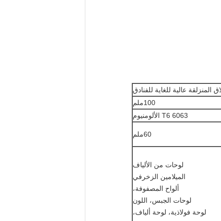
ق المنزلقة عالية للغاية للفنادق
100ملم
6063 T6 الألومنيوم
60ملم
لوحات من الألياف
الميلامين الزخرفي
ألواح المصفوفة،
لوحات الجبس، اللون
لوحة فولاذية، لوحة ألياف،