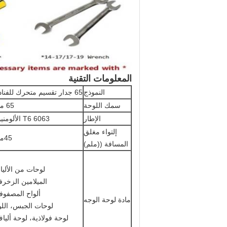
المعلومات التقنية
النموذج
65 جدار تقسيم متحرك للفنادق
سمك اللوحة
65 ملم
الإطار
6063 T6 الألومنيوم
إلتواء مغلق
45ملم
المسافة ((ملم)
لوحات من الألي
الميلامين الزخر
ألواح المصفوف
مادة لوحة الوجه
لوحات الجبس، الل
لوحة فولاذية، لوحة أليا