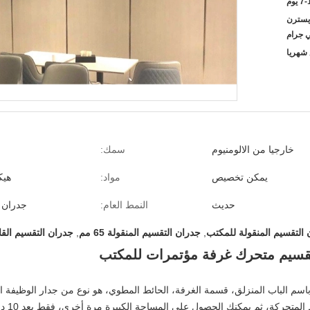
 يوم
L / C ، D / A ،  ، ويسترن
ي جرام
خارجيا من الالومنيوم
سمك:
يمكن تخصيص
مواد:
هيك
حديث
النمط العام:
جدران ا
التقسيم المنقولة للمكتب
,
جدران التقسيم المنقولة 65 مم
,
جدران التقسيم القابلة
قسيم متحرك غرفة مؤتمرات للمكتب
اسم الباب المنزلق، قسمة الغرفة، الحائط المطوي، هو نوع من جدار الوظيفة ا
تحركة، ثم يمكنك الحصول على المساحة الكبيرة مرة أخرى، فقط بعد 10 دقائق.