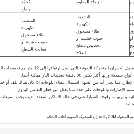
وم
الزجاج المقاوم
مُحَمَّد
زجاج
د،
التشديد،
التشديد،
اء
الكهرباء
الكهرباء
ق
طلاء مسحوق
طلاء مسحوق
أو
حبوب خشبية أو
حبوب خشبية أو
ح
تخصيص سطح
معالجة السطح
اج
العلاج
لإطار، مما يعني أنه من السهل استبدال غطاء اللوحات إذا كان هناك تلف أو خ
ليم الإطارات واللوحات على حدة مما يقلل من خطر التعامل اليدوي.
ئية و ترتيبات وقوف السياراتحتى في حالة الأماكن المعقدة حيث يجب استيعاب 
لية.
,
 المنقولة ODM
الجدران المتحركة الصوتية أحادية التحكم