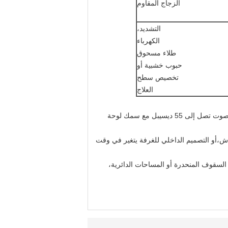
الزجاج المقاوم
التشديد،
الكهرباء
طلاء مسحوق
حبوب خشبية أو
تخصيص سطح
العلاج
1مجموعة منتجات "سونو" للجدران المتحركة تشمل الجدران المتحركة الصوتية التي يصل ارتفاعها إلى 12 متر مع تخفيضات الصوت تصل إلى 55 ديسيبل مع سمك لوحة
دش،أو التصميم الداخلي للغرفة يتغير في وقت
السقوف المنحدرة أو المساحات الدائرية،