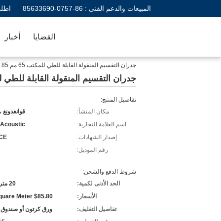
المبيعات والدعم الفنى :
86-0757-85633690
اطلب
القضايا
أخبار
جدران التقسيم المنقولة القابلة للطي للمكتب 65 مم 85 مم 100 مم سماكة اللوحة
جدران التقسيم المنقولة القابلة للطي للمكتب 65 مم 85 مم 100 مم 
تفاصيل المنتج:
مكان المنشأ:
قوانغدونغ ،
اسم العلامة التجارية:
 Acoustic
إصدار الشهادات:
 CE
رقم الموديل:
شروط الدفع والشحن:
الحد الأدنى لكمية:
20 مترا مربعا
الأسعار:
$85.80 Per Square Meter
تفاصيل التغليف:
ورق كرتون أو صندوق