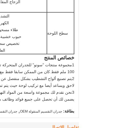
الزجاج المقا
التشدي
الكهرب
طلاء مسحو
سطح اللوحة
حبوب خشبية 
تخصيص سط
العل
خصائص المنتج
100 ملم فقط.كان من الممكن سابقا فقط مع ألواح سميكة وزنها أكثر بكثير. 30 دقيقة تصنيفات النار ممكنة أيضا.
2يتم تصنيع ألواح التشطيب بشكل منفصل عن ا
لاحق ويساعد أيضا مع تركيب لوحة حيث يتم تس
3نحن نقدم لك مجموعة واسعة من المواد النها
يضمن لك أن تحصل على جميع فوائد وظائف مثا
,
بطاقة:
جدران التقسيم المنقولة OEM
جدران التقسيم
تفاصيل الاتصال