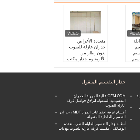
بلة
متعددة الأغراض
يم
جدران عازلة للصوت
يم
بدون إطار من
سيم
الألومنيوم جدار مكتب
إطار:
الألومنيوم
خيار سطح:
النسيج الص
حائط ا
وتي
جدار التقسيم المنقول
سمك:
65 ملم/80 مل
 التقل
م/100 ملم
التطبيق:
مؤتمر
نة
OEM ODM عالية المرونة الجدران
80/10
التقسيمية المنقولة انزلاق فواصل غرفة
عازلة للصوت
أقسام غرفة اجتماعات المواد MDF ، جدران
التقسيم الداخلية المنقولة
أنظمة جدار التقسيم القابلة للطي متعددة
الوظائف ، مقسم غرفة عازلة للصوت مع باب