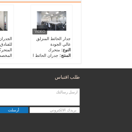
جدار الحائط المنزلق
الجدران
عالي الجودة
للفنادق
النوع:
متحرك
المتحرك
المنتج:
جدران الحائط ا
المخص
لمقيدة للصوت
النوع:
ا
المظهر:
التصاميم التقل
المنتج:
يدية
لمقيدة
طلب اقتباس
سماكة اللوح:
80/100/
أنهي:
ا
110mm
زجاج ، ا
سماكة ا
110mm
أرسلت