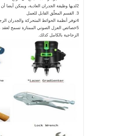
2لديها وظيفة الجدران العادية، ويمكن أيضا أن يكون لها أبواب ونوافذ داخل نفسها.
3. القسم المعلّق القابل للعمل
4توفر أنظمة الحوائط المتحركة والجدران الزجاجية لدينا أعلى جودة وظائف وتغيرات لتقسيم الغرفة وتكوين تخطيط متعدد الوظائف.
5خصائص العزل الصوتي الممتازة تسمح لعقد م
الزجاجية بالكامل كذلك.