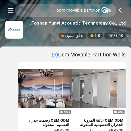
Foshan Yunyi Acoustic Technology Co., Ltd.
10
5.0
يدقّق ممون
YEARS
(9)
Odm Movable Partition Walls
OEM ODM عالية المرونة
OEM ODM رسمت جدران
الجدران التقسيمية المنقولة
التقسيم المنقولة
انزلاق فواصل غرفة عازلة
20 مترا مربعا
MOQ:
20 متر مربع
MOQ: