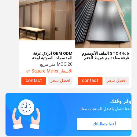
STC 44db الملف الألومنيوم
OEM ODM انزلاق غرفة
غرفة معلقة مع شريط الختم
المقسمات الصوتية لوحة
التقسيم 9 مم سماكة المجلس
20 متر مربع
MOQ:
الأسعار:
US$88.5 Per Square Meter
افضل سعر
contact
افضل سعر
contact
وفر وقتك
دعنا نتصل بأفضل المنتجات معك.
أعط متطلباتك