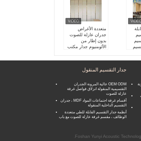
بلة
متعددة الأغراض
يم
جدران عازلة للصوت
يم
بدون إطار من
سيم
الألومنيوم جدار مكتب
إطار:
الألومنيوم
خيار سطح:
النسيج الص
حائط ا
وتي
جدار التقسيم المنقول
سمك:
65 ملم/80 مل
 التقل
م/100 ملم
التطبيق:
مؤتمر
نة
OEM ODM عالية المرونة الجدران
80/10
التقسيمية المنقولة انزلاق فواصل غرفة
عازلة للصوت
أقسام غرفة اجتماعات المواد MDF ، جدران
التقسيم الداخلية المنقولة
أنظمة جدار التقسيم القابلة للطي متعددة
الوظائف ، مقسم غرفة عازلة للصوت مع باب