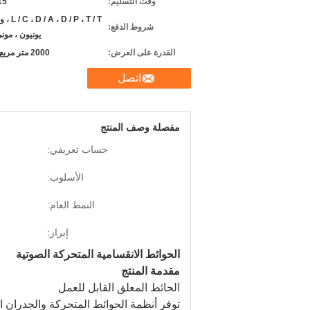
وقت التسليم:
7-15
D / P ، T / T
شروط الدفع:
يونيون ، مون
القدرة على العرض:
2000 متر مربع شهريا
اتصل
مفصلة وصف المنتج
حساب تعريفي:
الأسلوب:
النمط العام:
إبراز:
الحوائط الانقسامية المتحركة الصوتية
مقدمة المنتج
الحائط المعلق القابل للعمل
توفر أنظمة الحوائط المتحركة والجدران ا