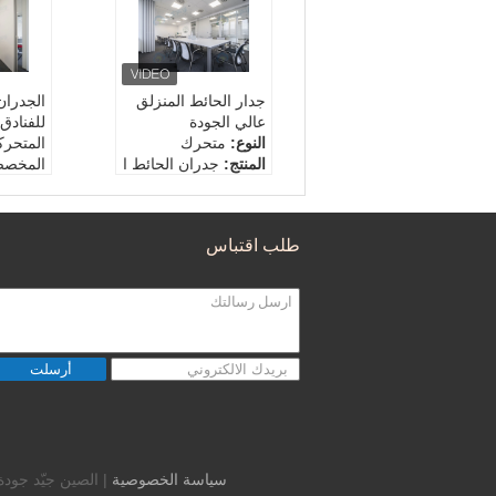
جدار الحائط المنزلق
الجدران
عالي الجودة
للفنادق
النوع:
متحرك
المتحرك
المنتج:
جدران الحائط ا
المخص
لمقيدة للصوت
النوع:
ا
المظهر:
التصاميم التقل
المنتج:
يدية
لمقيدة
طلب اقتباس
سماكة اللوح:
80/100/
أنهي:
ا
110mm
زجاج ، ا
سماكة ا
110mm
أرسلت
سياسة الخصوصية
| الصين جيّد جودة باب مضاد للصوت المزود. © 21