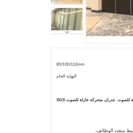
80/100/110mm
النهاية الخام
ة للصوت
,
جدران متحركة عازلة للصوت SGS
طيط متعدد الوظائف.