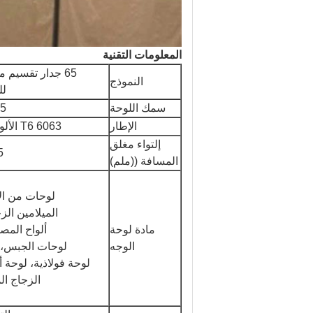
المعلومات التقنية
65 جدار تقسيم 
النموذج
لل
سمك اللوحة
65 
الإطار
6063 T6 الألومنيوم
إلتواء مغلق
45
المسافة ((ملم)
لوحات من ال
الميلامين ال
مادة لوحة
ألواح المص
الوجه
لوحات الجبس، 
لوحة فولاذية، لوحة أ
الزجاج ال