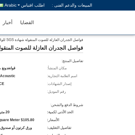
المبيعات والدعم الفنى :
اطلب اقتباس
Arabic
القضايا
أخبار
فواصل الجدران العازلة للصوت المنقولة شهادة SGS للولائم
فواصل الجدران العازلة للصوت المنقولة شهادة S
تفاصيل المنتج:
مكان المنشأ:
قوانغدونغ ،
اسم العلامة التجارية:
 Acoustic
إصدار الشهادات:
 CE
رقم الموديل:
شروط الدفع والشحن:
الحد الأدنى لكمية:
20 مترا مربعا
الأسعار:
$105.80 Per Square Meter
تفاصيل التغليف:
ورق كرتون أو صندوق