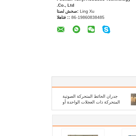
Co., Ltd.
Ling Xu
اتصل شخص:
86-19860838485
الهاتف ::
جدران الحائط المتحركة الصوتية
المتحركة ذات العجلات الواحدة أو
المزدوجة