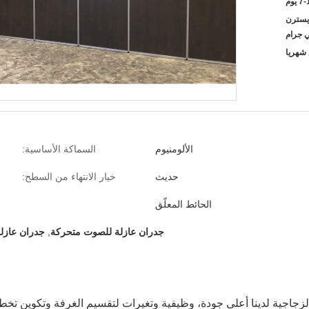
 يوم
L / C ، D / A ،  ، ويسترن
ي جرام
الألومنيوم
السماكة الأساسية:
حديث
خيار الانتهاء من السطح:
الحائط المعلّق
جدران عازلة للصوت متحركة
,
جدران عازل
لزجاجية لدينا أعلى جودة، وظيفية وتغيرات لتقسيم الغرفة وتكوين تخ