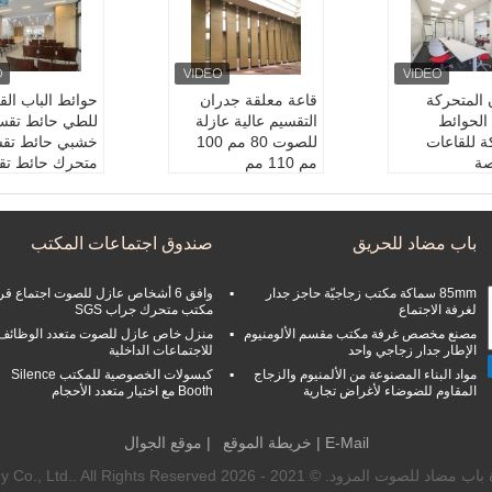
 المتحركة
قاعة معلقة جدران
حوائط الباب القا
 الحوائط
التقسيم عالية عازلة
للطي حائط تقس
ة للقاعات
للصوت 80 مم 100
خشبي حائط تقس
صة
مم 110 مم
متحرك حائط تق
لباب المنزلق
المظهر:
طلب العملاء
متحرك
جدران الحائط ا
حجم القسمة:
مخصص
النوع:
متحرك
 للصوت
ة
المنتج:
جدران ال
باب مضاد للحريق
صندوق اجتماعات المكتب
لمصفوفة ، النس
النمط العام:
أثاث المك
لمقيدة للصوت
يج ، HPL ، الخشب ، ال
اتب
المظهر:
التصاميم
لفولاذ
اسم المنتج:
جدار التق
يدية
85mm سماكة مكتب زجاجيّة حاجز جدار
وافق 6 أشخاص عازل للصوت اجتماع قر
للوح:
80/100/
سيم المنقول
سماكة اللوح:
0/
لغرفة الاجتماع
مكتب متحرك جراب SGS
110mm
مصنع مخصص غرفة مكتب مقسم الألومنيوم
منزل خاص عازل للصوت متعدد الوظائف
الإطار جدار زجاجي واحد
للاجتماعات الداخلية
مواد البناء المصنوعة من الألمنيوم والزجاج
كبسولات الخصوصية للمكتب Silence
المقاوم للضوضاء لأغراض تجارية
Booth مع اختيار متعدد الأحجام
E-Mail
|
خريطة الموقع
| موقع الجوال
20 - 2026 Foshan Yunyi Acoustic Technology Co., Ltd.. All Rights Reserved.