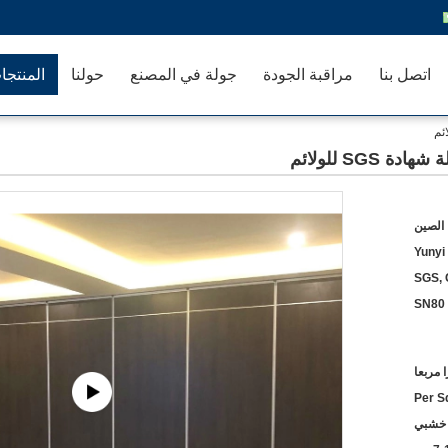
اتصل بنا
مراقبة الجودة
جولة في المصنع
حولنا
المنتجا
SG للولائم
 الصين
Yunyi
SGS,
SN80
 خشبي