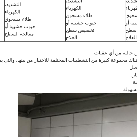
شديد،
التشديد،
التشديد،
هرباء
الكهرباء
الكهرباء
سحوق
طلاء مسحوق
طلاء مسحوق
ة أو
حبوب خشبية أو
حبوب خشبية أو
سطح
تخصيص سطح
معالجة السطح
العلاج
العلاج
ض خالية من أي عقبات
اك مجموعة كبيرة من التشطيبات المختلفة للاختيار من بينها، والتي يمك
اصل
ر.
ة
بسهولة