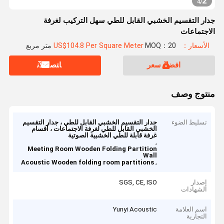
2
4
/
جدار التقسيم الخشبي القابل للطي سهل التركيب لغرفة
الاجتماعات
الأسعار：US$104.8 Per Square Meter
MOQ：20 متر مربع
افضل سعر
ﺎﺘﺼﻟ ﺍﻶﻧ
منتوج وصف
تسليط الضوء
جدار التقسيم الخشبي القابل للطي ، جدار التقسيم
الخشبي القابل للطي لغرفة الاجتماعات ، أقسام
غرفة قابلة للطي الخشبية الصوتية
,
Meeting Room Wooden Folding Partition
Wall
,
Acoustic Wooden folding room partitions
إصدار
SGS, CE, ISO
الشهادات
اسم العلامة
Yunyi Acoustic
التجارية