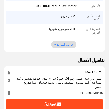
الأسعار
US$104.8 Per Square Meter
الحد الأدنى
20 متر مربع
لكمية
القدرة على
2000 متر مربع شهريا
العرض
عرض المزيد
تفاصيل الاتصال
Mrs. Ling Xu
العنوان: ورشة العمل رقم 03، رقم 9 شارع غوي، حديقة هيشون غوي
الصناعية، بلدة ليشوي، منطقة نانهي، مدينة فوشان، قوانغدونغ،
الصين
86-19860838485
ﺎﺘﺼﻟ ﺍﻶﻧ