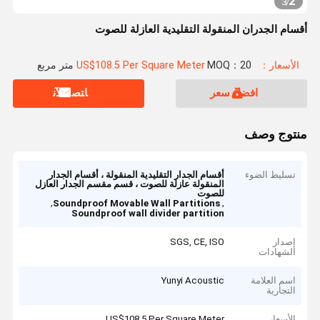
2
3
/
أقسام الجدران المنقولة التقليدية العازلة للصوت
الأسعار：US$108.5 Per Square Meter
MOQ：20 متر مربع
افضل سعر
ﺎﺘﺼﻟ ﺍﻶﻧ
منتوج وصف
تسليط الضوء
أقسام الجدار التقليدية المنقولة ، أقسام الجدار
المنقولة عازلة للصوت ، قسم مقسم الجدار العازل
للصوت
,
,
Soundproof Movable Wall Partitions
Soundproof wall divider partition
إصدار
SGS, CE, ISO
الشهادات
اسم العلامة
Yunyi Acoustic
التجارية
الأسعار
US$108.5 Per Square Meter