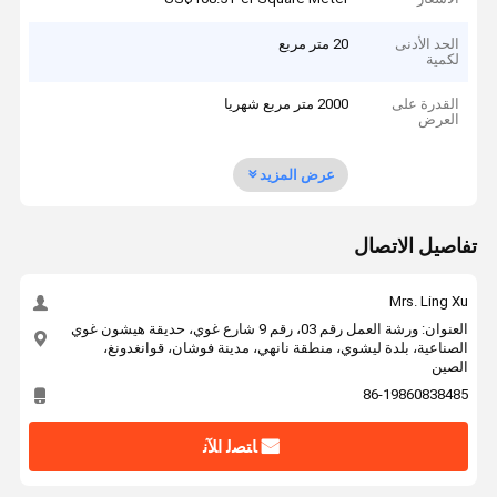
الحد الأدنى
20 متر مربع
لكمية
القدرة على
2000 متر مربع شهريا
العرض
عرض المزيد
تفاصيل الاتصال
Mrs. Ling Xu
العنوان: ورشة العمل رقم 03، رقم 9 شارع غوي، حديقة هيشون غوي
الصناعية، بلدة ليشوي، منطقة نانهي، مدينة فوشان، قوانغدونغ،
الصين
86-19860838485
ﺎﺘﺼﻟ ﺍﻶﻧ