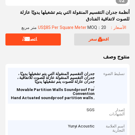
2
4
/
أنظمة جدران التقسيم المنقولة التي يتم تشغيلها يدويًا عازلة
للصوت لاتفاقية الفنادق
الأسعار：US$85 Per Square Meter
MOQ：20 متر مربع
افضل سعر
ﺎﺘﺼﻟ ﺍﻶﻧ
منتوج وصف
تسليط الضوء
جدران التقسيم المنقولة التي يتم تشغيلها يدويًا ،
جدران التقسيم المنقولة عازلة للصوت للاتفاقية ،
جدران عازلة للصوت يتم تشغيلها يدويًا
,
Movable Partition Walls Soundproof For
Convention
,
Hand Actuated soundproof partition walls
إصدار
SGS
الشهادات
اسم العلامة
Yunyi Acoustic
التجارية