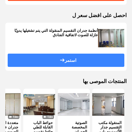
احصل على افضل سعر ل
أنظمة جدران التقسيم المنقولة التي يتم تشغيلها يدويًا
عازلة للصوت لاتفاقية الفنادق
استمر
المنتجات الموصى بها
المنقولة مكتب
الصوتية
حوائط الباب
متعددة الأغ
التقسيم جدار
المخصصة
القابلة للطي
جدران عازلة
الألومنيوم باب
الجدران
حائط تقسيم
للصوت بدون