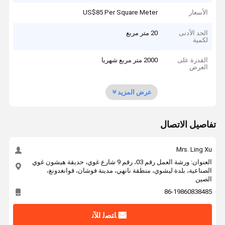
الأسعار
US$85 Per Square Meter
الحد الأدنى
20 متر مربع
لكمية
القدرة على
2000 متر مربع شهريا
العرض
عرض المزيد
تفاصيل الاتصال
Mrs. Ling Xu
العنوان: ورشة العمل رقم 03، رقم 9 شارع غوي، حديقة هيشون غوي
الصناعية، بلدة ليشوي، منطقة نانهي، مدينة فوشان، قوانغدونغ،
الصين
86-19860838485
ﺎﺘﺼﻟ ﺍﻶﻧ